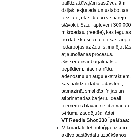
palīdz aktīvajām sastāvdaļām
dziļāk iekļūt ādā un uzlabot tās
tekstūru, elastību un vispārējo
stāvokli. Satur aptuveni 300 000
mikroadatu (reedle), kas iegūtas
no dabiskā silīcija, un kas viegli
iedarbojas uz ādu, stimulējot tās
atjaunošanās procesus.
Šis serums ir bagātināts ar
peptīdiem, niacinamīdu,
adenosīnu un augu ekstraktiem,
kas palīdz uzlabot ādas toni,
samazināt smalkās līnijas un
stiprināt ādas barjeru. Ideāli
piemērots blāvai, nelīdzenai un
tvirtumu zaudējušai ādai.
VT Reedle Shot 300 Īpašības:
Mikroadatu tehnoloģija uzlabo
aktīvo sastāvdaļu uzsūkšanos