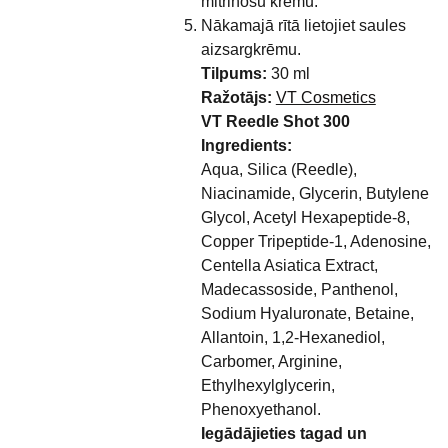
mitrinošu krēmu.
Nākamajā rītā lietojiet saules
aizsargkrēmu.
Tilpums:
30 ml
Ražotājs:
VT Cosmetics
VT Reedle Shot 300
Ingredients:
Aqua, Silica (Reedle),
Niacinamide, Glycerin, Butylene
Glycol, Acetyl Hexapeptide-8,
Copper Tripeptide-1, Adenosine,
Centella Asiatica Extract,
Madecassoside, Panthenol,
Sodium Hyaluronate, Betaine,
Allantoin, 1,2-Hexanediol,
Carbomer, Arginine,
Ethylhexylglycerin,
Phenoxyethanol.
Iegādājieties tagad un