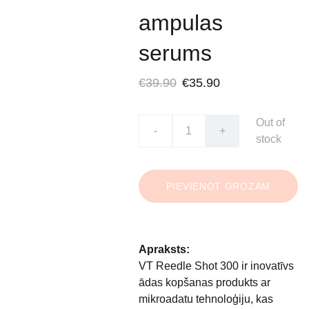
ampulas
serums
€39.90
€35.90
Out of
-
+
stock
PIEVIENOT GROZAM
Apraksts:
VT Reedle Shot 300 ir inovatīvs
ādas kopšanas produkts ar
mikroadatu tehnoloģiju, kas