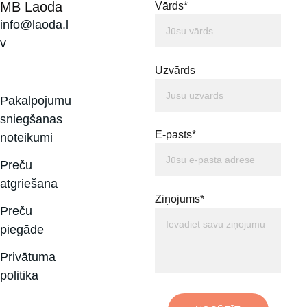
MB Laoda
Vārds*
info@laoda.l
v
Uzvārds
Pakalpojumu 
sniegšanas 
E-pasts*
noteikumi
Preču 
atgriešana
Ziņojums*
Preču 
piegāde
Privātuma 
politika