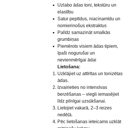
Uzlabo ādas toni, tekstūru un
elastību
Satur peptīdus, niacinamīdu un
nomierinošus ekstraktus
Palīdz samazināt smalkās
grumbiņas
Piemērots visiem ādas tipiem,
īpaši nogurušai un
nevienmērīgai ādai
Lietošana:
Uzklājiet uz attīrītas un tonizētas
ādas.
Izvairieties no intensīvas
berzēšanas – viegli iemasējiet
līdz pilnīgai uzsūkšanai.
Lietojiet vakarā, 2–3 reizes
nedēļā.
Pēc lietošanas ieteicams uzklāt