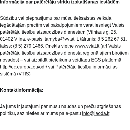
Informācija par patērētāju strīdu izskatīšanas iestādēm
Sūdzību vai pieprasījumu par mūsu tiešsaistes veikala 
iegādātajām precēm vai pakalpojumiem varat iesniegt Valsts 
patērētāju tiesību aizsardzības dienestam (Vilniaus g. 25, 
01402 Viļņa, e-pasts: 
tarnyba@vvtat.lt
, tālrunis: 8 5 262 67 51, 
fakss: (8 5) 279 1466, tīmekļa vietne 
www.vvtat.lt
 (arī Valsts 
patērētāju tiesību aizsardzības dienesta reģionālajiem birojiem 
novados) – vai aizpildīt pieteikuma veidlapu EGS platformā 
http://ec.europa.eu/odr/
 vai Patērētāju tiesību informācijas 
sistēmā (VTIS).
Kontaktinformācija:
Ja jums ir jautājumi par mūsu naudas un preču atgriešanas 
politiku, sazinieties ar mums pa e-pastu 
info@laoda.lt
.