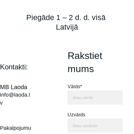
Piegāde 1 – 2 d. d. visā 
Latvijā
Rakstiet 
Kontakti:
mums
MB Laoda
Vārds*
info@laoda.l
v
Uzvārds
Pakalpojumu 