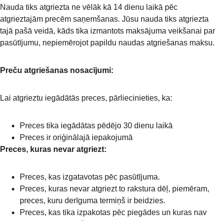
Nauda tiks atgriezta ne vēlāk kā 14 dienu laikā pēc 
atgrieztajām precēm saņemšanas. Jūsu nauda tiks atgriezta 
tajā pašā veidā, kāds tika izmantots maksājuma veikšanai par 
pasūtījumu, nepiemērojot papildu naudas atgriešanas maksu.
Preču atgriešanas nosacījumi:
Lai atgrieztu iegādātās preces, pārliecinieties, ka:
Preces tika iegādātas pēdējo 30 dienu laikā
Preces ir oriģinālajā iepakojumā
Preces, kuras nevar atgriezt:
Preces, kas izgatavotas pēc pasūtījuma.
Preces, kuras nevar atgriezt to rakstura dēļ, piemēram, 
preces, kuru derīguma termiņš ir beidzies.
Preces, kas tika izpakotas pēc piegādes un kuras nav 