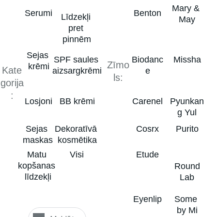
Mary & 
Serumi
Benton
Līdzekļi 
May
pret 
pinnēm
Sejas 
SPF saules 
Biodanc
Missha
Zīmo
krēmi
Kate
aizsargkrēmi
e
ls:
gorija
:
Losjoni
BB krēmi
Carenel
Pyunkan
g Yul
Sejas 
Dekoratīvā 
Cosrx
Purito
maskas
kosmētika
Matu 
Visi
Etude
kopšanas 
 Round 
līdzekļi
Lab
Eyenlip
Some 
by Mi