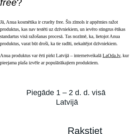
free
?
Jā, Anua kosmētika ir cruelty free. Šis zīmols ir apņēmies ražot 
produktus, kas nav testēti uz dzīvniekiem, un ievēro stingrus ētikas 
standartus visā ražošanas procesā. Tas nozīmē, ka, lietojot Anua 
produktus, varat būt droši, ka tie radīti, nekaitējot dzīvniekiem.
Anua produktus var ērti pirkt Latvijā – internetveikalā 
LaOda.lv
, kur 
pieejama plaša izvēle ar populārākajiem produktiem.
Piegāde 1 – 2 d. d. visā 
Latvijā
Rakstiet 