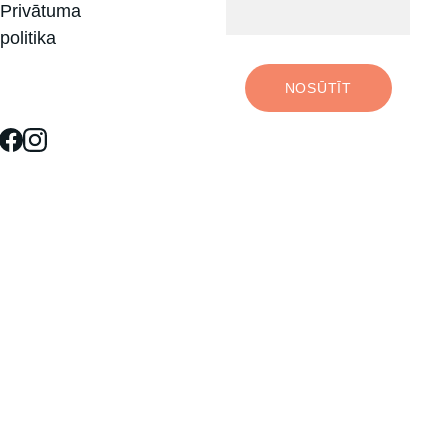
Privātuma 
politika
NOSŪTĪT