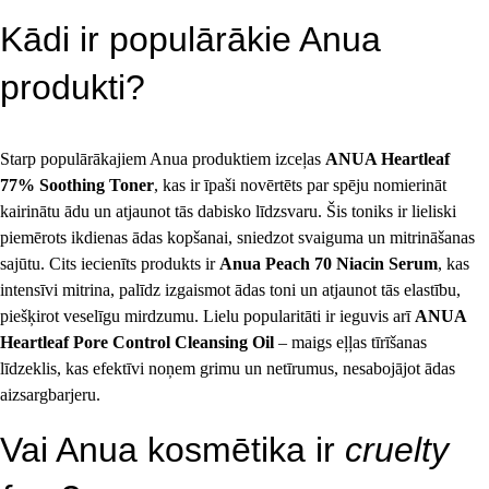
Kādi ir populārākie Anua 
produkti?
Starp populārākajiem Anua produktiem izceļas 
ANUA Heartleaf 
77% Soothing Toner
, kas ir īpaši novērtēts par spēju nomierināt 
kairinātu ādu un atjaunot tās dabisko līdzsvaru. Šis toniks ir lieliski 
piemērots ikdienas ādas kopšanai, sniedzot svaiguma un mitrināšanas 
sajūtu. Cits iecienīts produkts ir 
Anua Peach 70 Niacin Serum
, kas 
intensīvi mitrina, palīdz izgaismot ādas toni un atjaunot tās elastību, 
piešķirot veselīgu mirdzumu. Lielu popularitāti ir ieguvis arī 
ANUA 
Heartleaf Pore Control Cleansing Oil
 – maigs eļļas tīrīšanas 
līdzeklis, kas efektīvi noņem grimu un netīrumus, nesabojājot ādas 
aizsargbarjeru.
Vai Anua kosmētika ir 
cruelty 