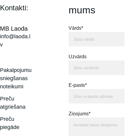
Kontakti:
mums
MB Laoda
Vārds*
info@laoda.l
v
Uzvārds
Pakalpojumu 
sniegšanas 
E-pasts*
noteikumi
Preču 
atgriešana
Ziņojums*
Preču 
piegāde