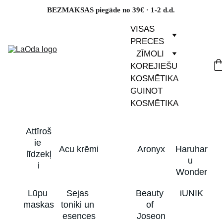
BEZMAKSAS piegāde no 39€ · 1-2 d.d.
VISAS 
PRECES
ZĪMOLI
KOREJIEŠU 
KOSMĒTIKA
GUINOT 
KOSMĒTIKA
Attīroš
ie 
Acu krēmi
Aronyx
Haruhar
līdzekļ
u 
i
Wonder
Lūpu 
Sejas 
Beauty 
iUNIK
maskas
toniki un 
of 
esences
Joseon