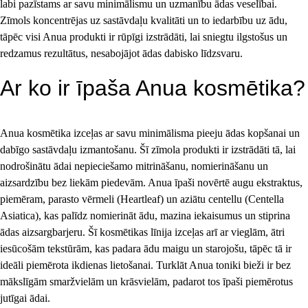
labi pazīstams ar savu minimālismu un uzmanību ādas veselībai. 
Zīmols koncentrējas uz sastāvdaļu kvalitāti un to iedarbību uz ādu, 
tāpēc visi Anua produkti ir rūpīgi izstrādāti, lai sniegtu ilgstošus un 
redzamus rezultātus, nesabojājot ādas dabisko līdzsvaru.
Ar ko ir īpaša Anua kosmētika?
Anua kosmētika izceļas ar savu minimālisma pieeju ādas kopšanai un 
dabīgo sastāvdaļu izmantošanu. Šī zīmola produkti ir izstrādāti tā, lai 
nodrošinātu ādai nepieciešamo mitrināšanu, nomierināšanu un 
aizsardzību bez liekām piedevām. Anua īpaši novērtē augu ekstraktus, 
piemēram, parasto vērmeli (Heartleaf) un aziātu centellu (Centella 
Asiatica), kas palīdz nomierināt ādu, mazina iekaisumus un stiprina 
ādas aizsargbarjeru. Šī kosmētikas līnija izceļas arī ar vieglām, ātri 
iesūcošām tekstūrām, kas padara ādu maigu un starojošu, tāpēc tā ir 
ideāli piemērota ikdienas lietošanai. Turklāt Anua toniki bieži ir bez 
mākslīgām smaržvielām un krāsvielām, padarot tos īpaši piemērotus 
jutīgai ādai.