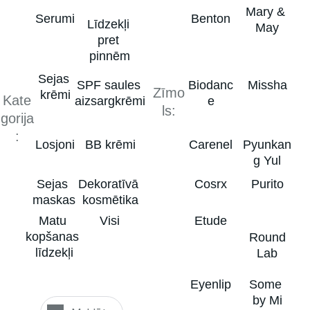
Mary & 
Serumi
Benton
Līdzekļi 
May
pret 
pinnēm
Sejas 
SPF saules 
Biodanc
Missha
Zīmo
krēmi
Kate
aizsargkrēmi
e
ls:
gorija
:
Losjoni
BB krēmi
Carenel
Pyunkan
g Yul
Sejas 
Dekoratīvā 
Cosrx
Purito
maskas
kosmētika
Matu 
Visi
Etude
kopšanas 
 Round 
līdzekļi
Lab
Eyenlip
Some 
by Mi