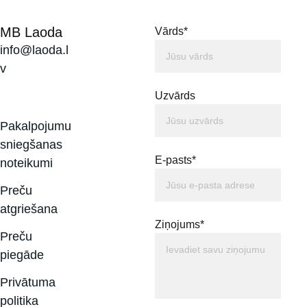
MB Laoda
Vārds*
info@laoda.l
v
Uzvārds
Pakalpojumu 
sniegšanas 
E-pasts*
noteikumi
Preču 
atgriešana
Ziņojums*
Preču 
piegāde
Privātuma 
politika