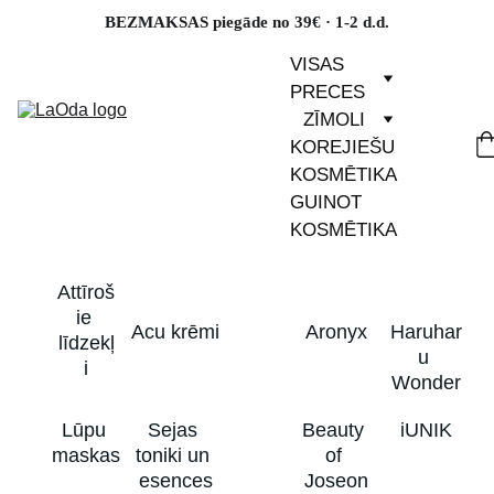
BEZMAKSAS piegāde no 39€ · 1-2 d.d.
VISAS 
PRECES
ZĪMOLI
KOREJIEŠU 
KOSMĒTIKA
GUINOT 
KOSMĒTIKA
Attīroš
ie 
Acu krēmi
Aronyx
Haruhar
līdzekļ
u 
i
Wonder
Lūpu 
Sejas 
Beauty 
iUNIK
maskas
toniki un 
of 
esences
Joseon