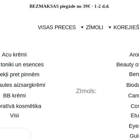
BEZMAKSAS piegāde no 39€ · 1-2 d.d.
VISAS PRECES
ZĪMOLI
KOREJIE
Acu krēmi
Aro
 toniki un esences
Beauty o
Ben
ekļi pret pinnēm
ules aizsargkrēmi
Biod
Zīmols:
BB krēmi
Car
ratīvā kosmētika
Co
Visi
Et
Eye
Gui