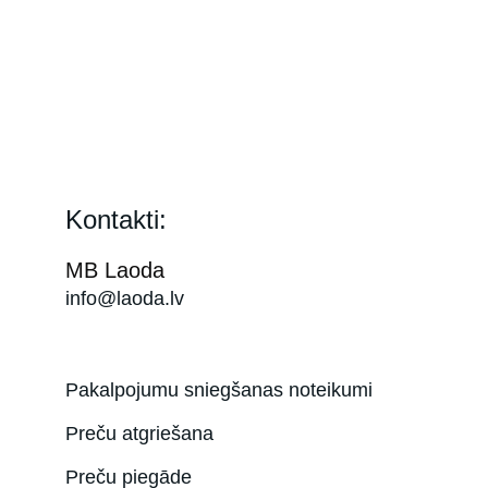
Sastāvā esošais Heartleaf (Houttuynia Cordata) ekstrak
mitrinošā tekstūra ātri iesūcas un neatstāj taukainu sajū
Šos un citus GOODAL kosmētikas produktus varat iegād
Kontakti:
MB Laoda
info@laoda.lv
Pakalpojumu sniegšanas noteikumi
Preču atgriešana
Preču piegāde