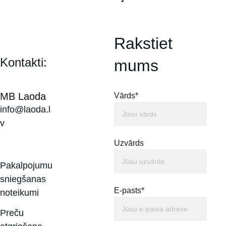
Rakstiet 
Kontakti:
mums
MB Laoda
Vārds*
info@laoda.l
v
Uzvārds
Pakalpojumu 
sniegšanas 
E-pasts*
noteikumi
Preču 