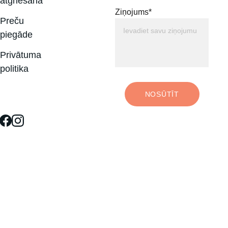
atgriešana
Ziņojums*
Preču 
piegāde
Privātuma 
politika
NOSŪTĪT