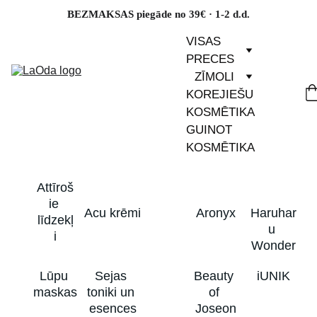
BEZMAKSAS piegāde no 39€ · 1-2 d.d.
VISAS 
PRECES
ZĪMOLI
KOREJIEŠU 
KOSMĒTIKA
GUINOT 
KOSMĒTIKA
Attīroš
ie 
Acu krēmi
Aronyx
Haruhar
līdzekļ
u 
i
Wonder
Lūpu 
Sejas 
Beauty 
iUNIK
maskas
toniki un 
of 
esences
Joseon