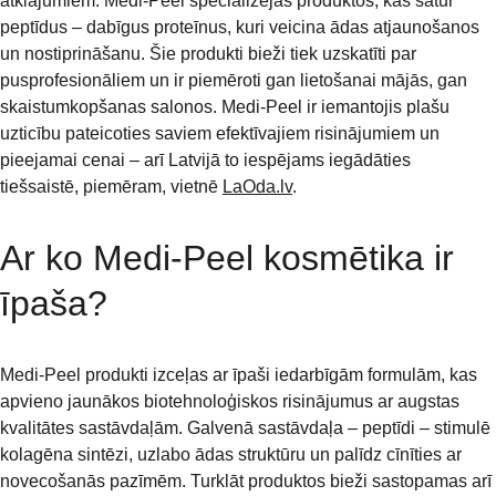
atklājumiem. Medi-Peel specializējas produktos, kas satur 
peptīdus – dabīgus proteīnus, kuri veicina ādas atjaunošanos 
un nostiprināšanu. Šie produkti bieži tiek uzskatīti par 
pusprofesionāliem un ir piemēroti gan lietošanai mājās, gan 
skaistumkopšanas salonos. Medi-Peel ir iemantojis plašu 
uzticību pateicoties saviem efektīvajiem risinājumiem un 
pieejamai cenai – arī Latvijā to iespējams iegādāties 
tiešsaistē, piemēram, vietnē 
LaOda.lv
.
Ar ko Medi-Peel kosmētika ir 
īpaša?
Medi-Peel produkti izceļas ar īpaši iedarbīgām formulām, kas 
apvieno jaunākos biotehnoloģiskos risinājumus ar augstas 
kvalitātes sastāvdaļām. Galvenā sastāvdaļa – peptīdi – stimulē 
kolagēna sintēzi, uzlabo ādas struktūru un palīdz cīnīties ar 
novecošanās pazīmēm. Turklāt produktos bieži sastopamas arī 