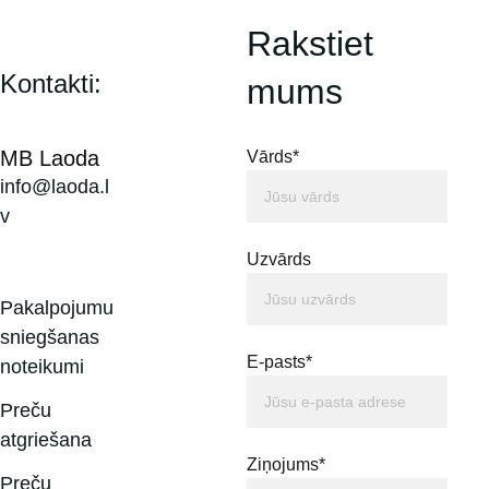
Rakstiet 
Kontakti:
mums
MB Laoda
Vārds*
info@laoda.l
v
Uzvārds
Pakalpojumu 
sniegšanas 
E-pasts*
noteikumi
Preču 
atgriešana
Ziņojums*
Preču 