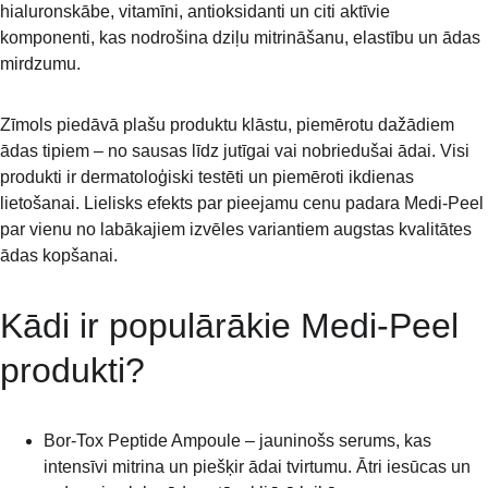
hialuronskābe, vitamīni, antioksidanti un citi aktīvie 
komponenti, kas nodrošina dziļu mitrināšanu, elastību un ādas 
mirdzumu.
Zīmols piedāvā plašu produktu klāstu, piemērotu dažādiem 
ādas tipiem – no sausas līdz jutīgai vai nobriedušai ādai. Visi 
produkti ir dermatoloģiski testēti un piemēroti ikdienas 
lietošanai. Lielisks efekts par pieejamu cenu padara Medi-Peel 
par vienu no labākajiem izvēles variantiem augstas kvalitātes 
ādas kopšanai.
Kādi ir populārākie Medi-Peel 
produkti?
Bor-Tox Peptide Ampoule – jauninošs serums, kas 
intensīvi mitrina un piešķir ādai tvirtumu. Ātri iesūcas un 