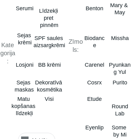
Mary & 
Serumi
Benton
Līdzekļi 
May
pret 
pinnēm
Sejas 
SPF saules 
Biodanc
Missha
Zīmo
krēmi
Kate
aizsargkrēmi
e
ls:
gorija
:
Losjoni
BB krēmi
Carenel
Pyunkan
g Yul
Sejas 
Dekoratīvā 
Cosrx
Purito
maskas
kosmētika
Matu 
Visi
Etude
kopšanas 
 Round 
līdzekļi
Lab
Eyenlip
Some 
by Mi