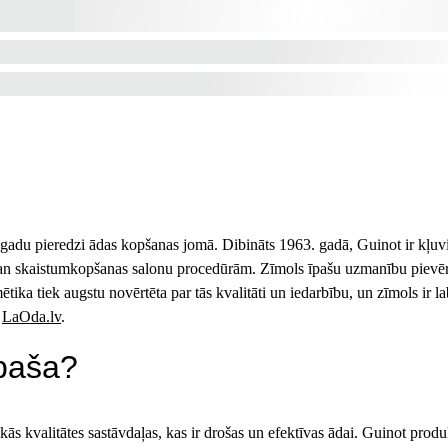
 gadu pieredzi ādas kopšanas jomā. Dibināts 1963. gadā, Guinot ir kļuv
gan skaistumkopšanas salonu procedūrām. Zīmols īpašu uzmanību pievērš
ika tiek augstu novērtēta par tās kvalitāti un iedarbību, un zīmols ir 
 
LaOda.lv
.
īpaša?
s kvalitātes sastāvdaļas, kas ir drošas un efektīvas ādai. Guinot produkt