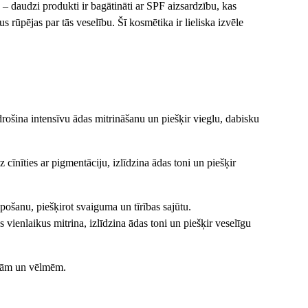
– daudzi produkti ir bagātināti ar SPF aizsardzību, kas 
rūpējas par tās veselību. Šī kosmētika ir lieliska izvēle 
šina intensīvu ādas mitrināšanu un piešķir vieglu, dabisku 
nīties ar pigmentāciju, izlīdzina ādas toni un piešķir 
ošanu, piešķirot svaiguma un tīrības sajūtu.
ībām un vēlmēm.