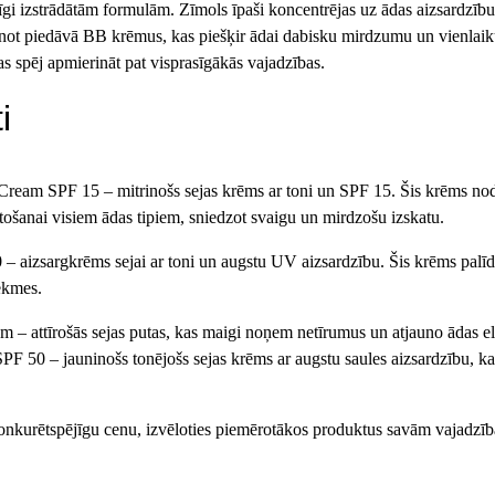
gi izstrādātām formulām. Zīmols īpaši koncentrējas uz ādas aizsardzību 
not piedāvā BB krēmus, kas piešķir ādai dabisku mirdzumu un vienlaikus 
as spēj apmierināt pat visprasīgākās vajadzības.
i
ream SPF 15 – mitrinošs sejas krēms ar toni un SPF 15. Šis krēms nodro
lietošanai visiem ādas tipiem, sniedzot svaigu un mirdzošu izskatu.
izsargkrēms sejai ar toni un augstu UV aizsardzību. Šis krēms palīdz cī
tekmes.
– attīrošās sejas putas, kas maigi noņem netīrumus un atjauno ādas elp
konkurētspējīgu cenu, izvēloties piemērotākos produktus savām vajadz