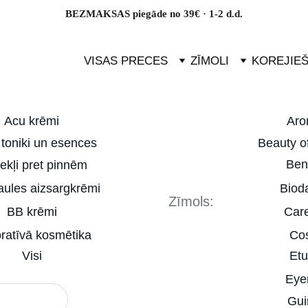
BEZMAKSAS piegāde no 39€ · 1-2 d.d.
VISAS PRECES
ZĪMOLI
KOREJIE
Acu krēmi
Aro
 toniki un esences
Beauty o
Ben
ekļi pret pinnēm
ules aizsargkrēmi
Biod
Zīmols:
BB krēmi
Car
ratīvā kosmētika
Co
Visi
Et
Eye
Gui