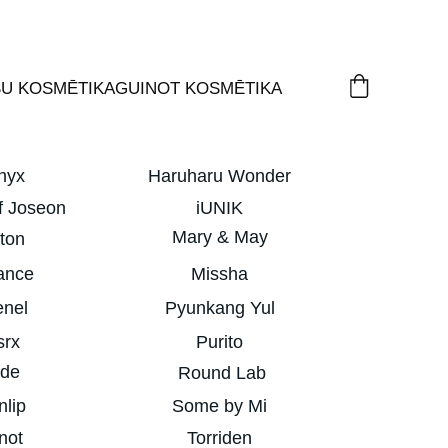
ŠU KOSMĒTIKA
GUINOT KOSMĒTIKA
nyx
Haruharu Wonder
f Joseon
iUNIK
Mary & May
ton
ance
Missha
enel
Pyunkang Yul
srx
Purito
ude
 Round Lab
nlip
Some by Mi
not
Torriden