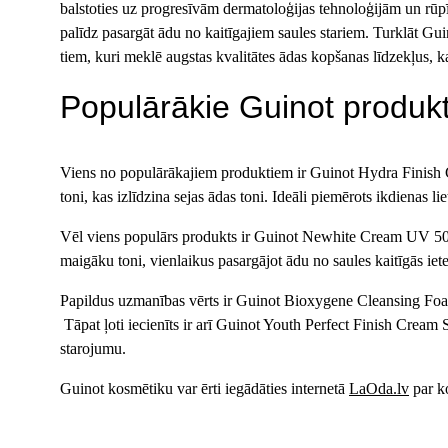
balstoties uz progresīvām dermatoloģijas tehnoloģijām un rūpī
palīdz pasargāt ādu no kaitīgajiem saules stariem. Turklāt Gui
tiem, kuri meklē augstas kvalitātes ādas kopšanas līdzekļus, k
Populārākie Guinot produkt
Viens no populārākajiem produktiem ir Guinot Hydra Finish C
toni, kas izlīdzina sejas ādas toni. Ideāli piemērots ikdienas 
Vēl viens populārs produkts ir Guinot Newhite Cream UV 50 – a
maigāku toni, vienlaikus pasargājot ādu no saules kaitīgās ie
Papildus uzmanības vērts ir Guinot Bioxygene Cleansing Foam 
 Tāpat ļoti iecienīts ir arī Guinot Youth Perfect Finish Cream SPF 50 – jauninošs tonējošs sejas krēms ar augstu saules aizsardzību, kas vienlaikus mitrina, izlīdzina ādas toni un piešķir veselīgu 
starojumu.
Guinot kosmētiku var ērti iegādāties internetā 
LaOda.lv
 par 