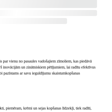
is par vienu no pasaules vadošajiem zīmoliem, kas piedāvā 
 inovācijām un zinātniskiem pētījumiem, lai radītu efektīvus 
labi pazīstams ar savu ieguldījumu skaistumkopšanas 
i, piemēram, krēmi un sejas kopšanas līdzekļi, tiek radīti, 