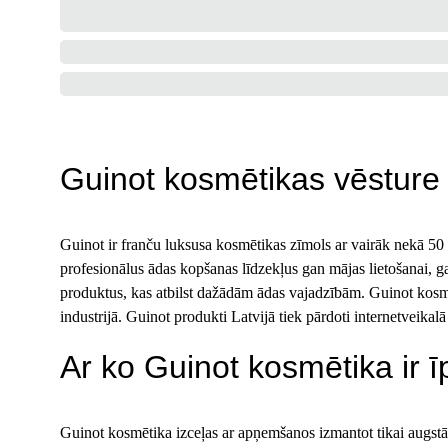
Guinot kosmētikas vēsture
Guinot ir franču luksusa kosmētikas zīmols ar vairāk nekā 50
profesionālus ādas kopšanas līdzekļus gan mājas lietošanai, 
produktus, kas atbilst dažādām ādas vajadzībām. Guinot kosmēt
industrijā. Guinot produkti Latvijā tiek pārdoti internetveikalā
Ar ko Guinot kosmētika ir 
Guinot kosmētika izceļas ar apņemšanos izmantot tikai augstākā