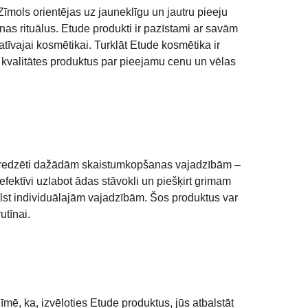
mols orientējas uz jauneklīgu un jautru pieeju 
as rituālus. Etude produkti ir pazīstami ar savām 
vajai kosmētikai. Turklāt Etude kosmētika ir 
s kvalitātes produktus par pieejamu cenu un vēlas 
as paredzēti dažādām skaistumkopšanas vajadzībām – 
efektīvi uzlabot ādas stāvokli un piešķirt grimam 
ilst individuālajām vajadzībām. Šos produktus var 
utīnai.
mē, ka, izvēloties Etude produktus, jūs atbalstāt 