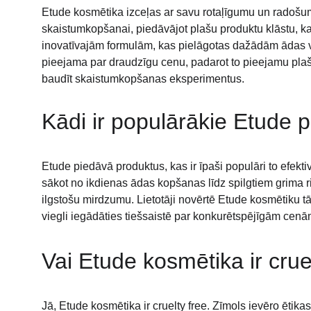
Etude kosmētika izceļas ar savu rotaļīgumu un radošum
skaistumkopšanai, piedāvājot plašu produktu klāstu, ka
inovatīvajām formulām, kas pielāgotas dažādām ādas va
pieejama par draudzīgu cenu, padarot to pieejamu plašam
baudīt skaistumkopšanas eksperimentus.
Kādi ir populārākie Etude p
Etude piedāvā produktus, kas ir īpaši populāri to efekt
sākot no ikdienas ādas kopšanas līdz spilgtiem grima ris
ilgstošu mirdzumu. Lietotāji novērtē Etude kosmētiku t
viegli iegādāties tiešsaistē par konkurētspējīgām cenām
Vai Etude kosmētika ir crue
Jā, Etude kosmētika ir cruelty free. Zīmols ievēro ētik