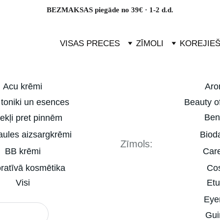
BEZMAKSAS piegāde no 39€ · 1-2 d.d.
VISAS PRECES
ZĪMOLI
KOREJIE
Acu krēmi
Aro
 toniki un esences
Beauty o
Ben
ekļi pret pinnēm
ules aizsargkrēmi
Biod
Zīmols:
BB krēmi
Car
ratīvā kosmētika
Co
Visi
Et
Eye
Gui