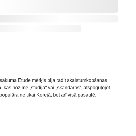
a sākuma Etude mērķis bija radīt skaistumkopšanas 
, kas nozīmē „studija“ vai „skaņdarbs“, atspoguļojot 
populāra ne tikai Korejā, bet arī visā pasaulē, 