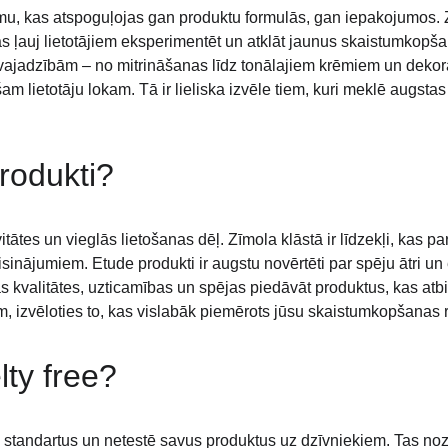
u, kas atspoguļojas gan produktu formulās, gan iepakojumos. Zī
s ļauj lietotājiem eksperimentēt un atklāt jaunus skaistumkopšan
jadzībām – no mitrināšanas līdz tonālajiem krēmiem un dekoratī
 lietotāju lokam. Tā ir lieliska izvēle tiem, kuri meklē augsta
rodukti?
ivitātes un vieglās lietošanas dēļ. Zīmola klāstā ir līdzekļi, k
inājumiem. Etude produkti ir augstu novērtēti par spēju ātri un 
ās kvalitātes, uzticamības un spējas piedāvāt produktus, kas atb
, izvēloties to, kas vislabāk piemērots jūsu skaistumkopšanas r
lty free?
as standartus un netestē savus produktus uz dzīvniekiem. Tas nozī