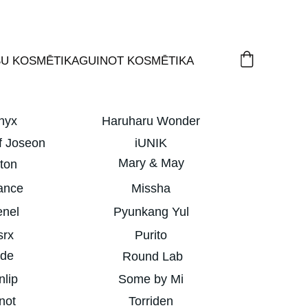
ŠU KOSMĒTIKA
GUINOT KOSMĒTIKA
nyx
Haruharu Wonder
f Joseon
iUNIK
Mary & May
ton
ance
Missha
enel
Pyunkang Yul
srx
Purito
ude
 Round Lab
nlip
Some by Mi
not
Torriden