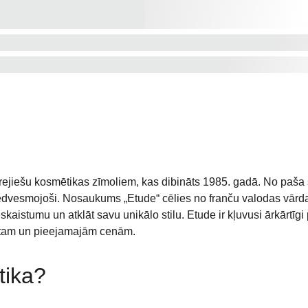
korejiešu kosmētikas zīmoliem, kas dibināts 1985. gadā. No paš
un iedvesmojoši. Nosaukums „Etude“ cēlies no franču valodas vārda
skaistumu un atklāt savu unikālo stilu. Etude ir kļuvusi ārkārtīgi 
lāstam un pieejamajām cenām.
tika?