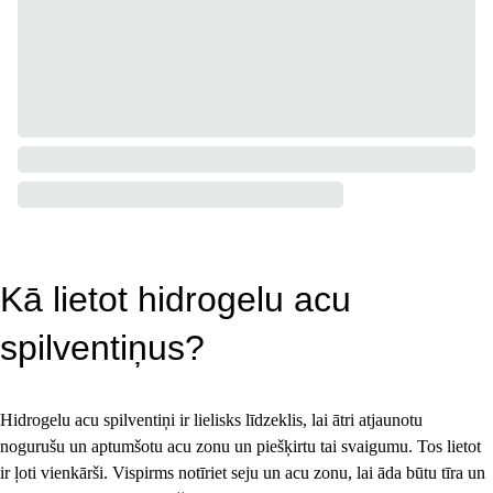
Kā lietot hidrogelu acu 
spilventiņus?
Hidrogelu acu spilventiņi ir lielisks līdzeklis, lai ātri atjaunotu 
nogurušu un aptumšotu acu zonu un piešķirtu tai svaigumu. Tos lietot 
ir ļoti vienkārši. Vispirms notīriet seju un acu zonu, lai āda būtu tīra un 