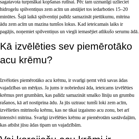
sagatavota turpmākai kopšanas rutīnai. Pēc tam uzmanīgi uzlieciet 
hidrogelu spilventiņus zem acīm un atstājiet tos iedarboties 15–20 
minūtes. Šajā laikā spilventiņi palīdz samazināt pietūkumu, mitrina 
ādu zem acīm un mazina tumšos lokus. Kad ieteicamais laiks ir 
pagājis, noņemiet spilventiņus un viegli iemasējiet atlikušo serumu ādā.
Kā izvēlēties sev piemērotāko 
acu krēmu?
Izvēloties piemērotāko acu krēmu, ir svarīgi ņemt vērā savas ādas 
vajadzības un mērķus. Ja jums ir nobriedusi āda, ieteicams izvēlēties 
krēmus pret grumbām, kas palīdz samazināt smalko līniju un grumbu 
rašanos, kā arī nostiprina ādu. Ja jūs uztrauc tumši loki zem acīm, 
izvēlieties mitrinošu krēmu, kas ne tikai izgaismo acu zonu, bet arī 
intensīvi mitrina. Svarīgi izvēlēties krēmu ar piemērotām sastāvdaļām, 
kas atbilst jūsu ādas tipam un vajadzībām.