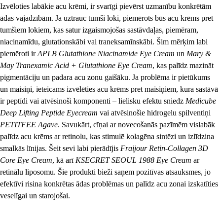
Izvēloties labākie acu krēmi, ir svarīgi pievērst uzmanību konkrētām 
ādas vajadzībām. Ja uztrauc tumši loki, piemērots būs acu krēms pret 
tumšiem lokiem, kas satur izgaismojošas sastāvdaļas, piemēram, 
niacinamīdu, glutationskābi vai traneksamīnskābi. Šim mērķim labi 
piemēroti ir 
APLB Glutathione Niacinamide Eye Cream
 un 
Mary & 
May Tranexamic Acid + Glutathione Eye Cream
, kas palīdz mazināt 
pigmentāciju un padara acu zonu gaišāku. Ja problēma ir pietūkums 
un maisiņi, ieteicams izvēlēties acu krēms pret maisiņiem, kura sastāvā 
ir peptīdi vai atvēsinoši komponenti – lielisku efektu sniedz 
Medicube 
Deep Lifting Peptide Eyecream
 vai atvēsinošie hidrogelu spilventiņi 
PETITFEE Agave
. Savukārt, cīņai ar novecošanās pazīmēm vislabāk 
palīdz acu krēms ar retinolu, kas stimulē kolagēna sintēzi un izlīdzina 
smalkās līnijas. Šeit sevi labi pierādījis 
Fraijour Retin-Collagen 3D 
Core Eye Cream
, kā arī 
KSECRET SEOUL 1988 Eye Cream
 ar 
retinālu liposomu. Šie produkti bieži saņem pozitīvas atsauksmes, jo 
efektīvi risina konkrētas ādas problēmas un palīdz acu zonai izskatīties 
veselīgai un starojošai.