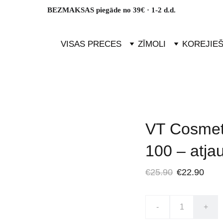
BEZMAKSAS piegāde no 39€ · 1-2 d.d.
VISAS PRECES
ZĪMOLI
KOREJIE
VT Cosmet
100 – atja
€25.90
€22.90
-
+