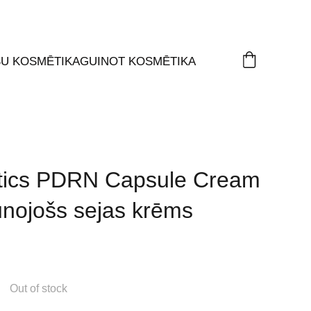
ŠU KOSMĒTIKA
GUINOT KOSMĒTIKA
ics PDRN Capsule Cream
unojošs sejas krēms
Out of stock