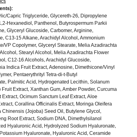
ics
ents):
lic/Capric Triglyceride, Glycereth-26, Dipropylene
 1,2-Hexanediol, Panthenol, Butyrospermum Parkii
ne, Glyceryl Glucoside, Carbomer, Arginine,
ate, C13-15 Alkane, Arachidyl Alcohol, Ammonium
te/VP Copolymer, Glyceryl Stearate, Melia Azadirachta
 Alcohol, Stearyl Alcohol, Melia Azadirachta Flower
hol, C12-16 Alcohols, Arachidyl Glucoside,
a Indica Fruit Extract, Adenosine, Dimethicone/Vinyl
er, Pentaerythrityl Tetra-di-t-Butyl
e, Palmitic Acid, Hydrogenated Lecithin, Solanum
 Fruit Extract, Xanthan Gum, Amber Powder, Curcuma
 Extract, Ocimum Sanctum Leaf Extract, Aloe
ract, Corallina Officinalis Extract, Moringa Oleifera
Chinensis (Jojoba) Seed Oil, Butylene Glycol,
ng Root Extract, Sodium DNA, Dimethylsilanol
zed Hyaluronic Acid, Hydrolyzed Sodium Hyaluronate,
Potassium Hyaluronate, Hyaluronic Acid, Ceramide