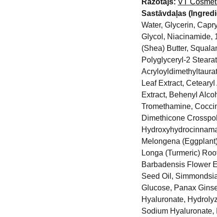
Ražotājs:
VT Cosmet
Sastāvdaļas (Ingredi
Water, Glycerin, Capry
Glycol, Niacinamide,
(Shea) Butter, Squala
Polyglyceryl-2 Stear
Acryloyldimethyltaura
Leaf Extract, Cetearyl
Extract, Behenyl Alco
Tromethamine, Coccini
Dimethicone Crosspolym
Hydroxyhydrocinnamat
Melongena (Eggplant)
Longa (Turmeric) Root
Barbadensis Flower Ext
Seed Oil, Simmondsia 
Glucose, Panax Ginse
Hyaluronate, Hydroly
Sodium Hyaluronate, 