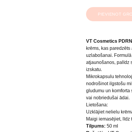
PIEVIENOT GR
VT Cosmetics PDRN
krēms, kas paredzēts 
uzlabošanai. Formulā 
atjaunošanos, palīdz 
izskatu.
Mikrokapsulu tehnoloģi
nodrošinot ilgstošu mi
gludumu un komforta sa
vai nobriedušai ādai.
Lietošana:
Uzklājiet nelielu krēm
Maigi iemasējiet, līdz 
Tilpums:
50 ml