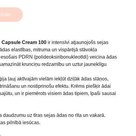
OZAM
 Capsule Cream 100
ir intensīvi atjaunojošs sejas
ādas elastības, mitruma un vispārējā stāvokļa
esošais PDRN (polideoksiribonukleotīdi) veicina ādas
samazināt krunciņu redzamību un uztur jauneklīgu
ja ļauj aktīvajām vielām iekļūt dziļāk ādas slāņos,
trināšanu un nostiprinošu efektu. Krēms piešķir ādai
jūtu, un ir piemērots visiem ādas tipiem, īpaši sausai
a daudzumu uz tīras sejas ādas no rīta un vakarā.
tas pilnībā iesūcas.