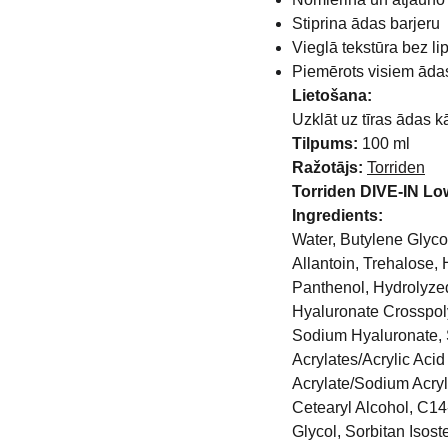
Stiprina ādas barjeru
Vieglā tekstūra bez l
Piemērots visiem ādas
Lietošana:
Uzklāt uz tīras ādas k
Tilpums:
100 ml
Ražotājs:
Torriden
Torriden DIVE-IN Lo
Ingredients:
Water, Butylene Glyco
Allantoin, Trehalose,
Panthenol, Hydrolyze
Hyaluronate Crosspol
Sodium Hyaluronate, 
Acrylates/Acrylic Ac
Acrylate/Sodium Acryl
Cetearyl Alcohol, C14
Glycol, Sorbitan Isost