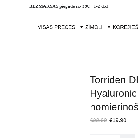
BEZMAKSAS piegāde no 39€ · 1-2 d.d.
VISAS PRECES
ZĪMOLI
KOREJIE
Torriden D
Hyaluronic
nomierinoš
€22.90
€19.90