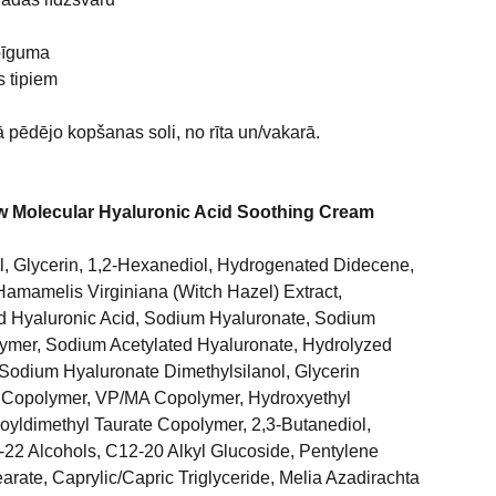
ipīguma
 tipiem
ā pēdējo kopšanas soli, no rīta un/vakarā.
w Molecular Hyaluronic Acid Soothing Cream
l, Glycerin, 1,2-Hexanediol, Hydrogenated Didecene,
 Hamamelis Virginiana (Witch Hazel) Extract,
d Hyaluronic Acid, Sodium Hyaluronate, Sodium
ymer, Sodium Acetylated Hyaluronate, Hydrolyzed
Sodium Hyaluronate Dimethylsilanol, Glycerin
id Copolymer, VP/MA Copolymer, Hydroxyethyl
oyldimethyl Taurate Copolymer, 2,3-Butanediol,
-22 Alcohols, C12-20 Alkyl Glucoside, Pentylene
earate, Caprylic/Capric Triglyceride, Melia Azadirachta