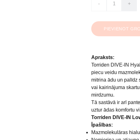
-
+
PIEVIENOT GR
Apraksts:
Torriden DIVE-IN Hyal
piecu veidu mazmolek
mitrina ādu un palīdz
vai kairinājuma skartu
mirdzumu.
Tā sastāvā ir arī pan
uztur ādas komfortu v
Torriden DIVE-IN Lo
Īpašības:
Mazmolekulāras hialur
Nomierina un atjauno 