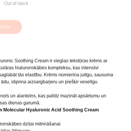
Out of stock
OZAM
uronic Soothing Cream ir vieglas tekstūras krēms ar
ulāras hialuronskābes kompleksu, kas intensīvi
 saglabāt tās elastību. Krēms nomierina jutīgu, sausuma
 ādu, stiprina aizsargbarjeru un piešķir veselīgu
tenols un alantoīns, kas palīdz mazināt apsārtumu un
isas dienas garumā.
w Molecular Hyaluronic Acid Soothing Cream
onskābes dziļai mitrināšanai
ādas līdzsvaru