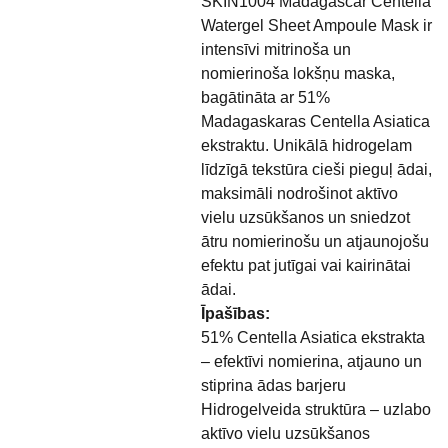
SKIN1004 Madagascar Centella
Watergel Sheet Ampoule Mask ir
intensīvi mitrinoša un
nomierinoša lokšņu maska,
bagātināta ar 51%
Madagaskaras Centella Asiatica
ekstraktu. Unikālā hidrogelam
līdzīgā tekstūra cieši pieguļ ādai,
maksimāli nodrošinot aktīvo
vielu uzsūkšanos un sniedzot
ātru nomierinošu un atjaunojošu
efektu pat jutīgai vai kairinātai
ādai.
Īpašības:
51% Centella Asiatica ekstrakta
– efektīvi nomierina, atjauno un
stiprina ādas barjeru
Hidrogelveida struktūra – uzlabo
aktīvo vielu uzsūkšanos