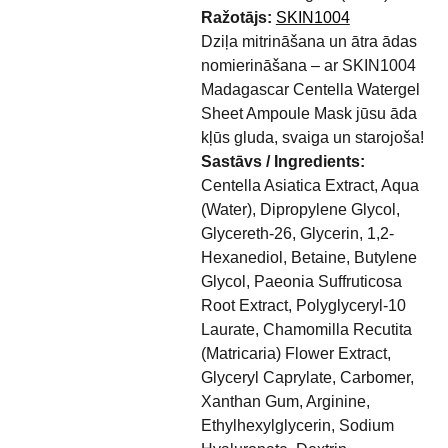
Ražotājs:
SKIN1004
Dziļa mitrināšana un ātra ādas
nomierināšana – ar SKIN1004
Madagascar Centella Watergel
Sheet Ampoule Mask jūsu āda
kļūs gluda, svaiga un starojoša!
Sastāvs / Ingredients:
Centella Asiatica Extract, Aqua
(Water), Dipropylene Glycol,
Glycereth-26, Glycerin, 1,2-
Hexanediol, Betaine, Butylene
Glycol, Paeonia Suffruticosa
Root Extract, Polyglyceryl-10
Laurate, Chamomilla Recutita
(Matricaria) Flower Extract,
Glyceryl Caprylate, Carbomer,
Xanthan Gum, Arginine,
Ethylhexylglycerin, Sodium