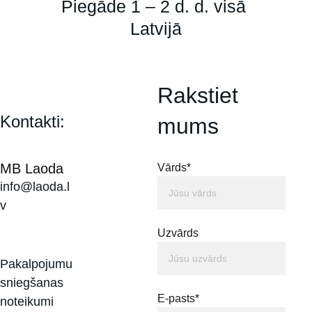
Piegāde 1 – 2 d. d. visā 
Latvijā
Rakstiet 
Kontakti:
mums
MB Laoda
Vārds*
info@laoda.l
v
Uzvārds
Pakalpojumu 
sniegšanas 
E-pasts*
noteikumi