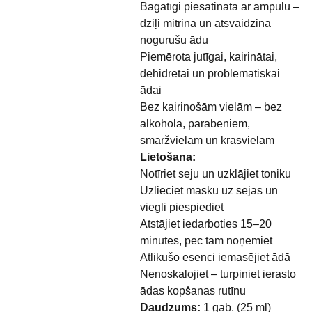
Bagātīgi piesātināta ar ampulu –
dziļi mitrina un atsvaidzina
nogurušu ādu
Piemērota jutīgai, kairinātai,
dehidrētai un problemātiskai
ādai
Bez kairinošām vielām – bez
alkohola, parabēniem,
smaržvielām un krāsvielām
Lietošana:
Notīriet seju un uzklājiet toniku
Uzlieciet masku uz sejas un
viegli piespiediet
Atstājiet iedarboties 15–20
minūtes, pēc tam noņemiet
Atlikušo esenci iemasējiet ādā
Nenoskalojiet – turpiniet ierasto
ādas kopšanas rutīnu
Daudzums:
1 gab. (25 ml)