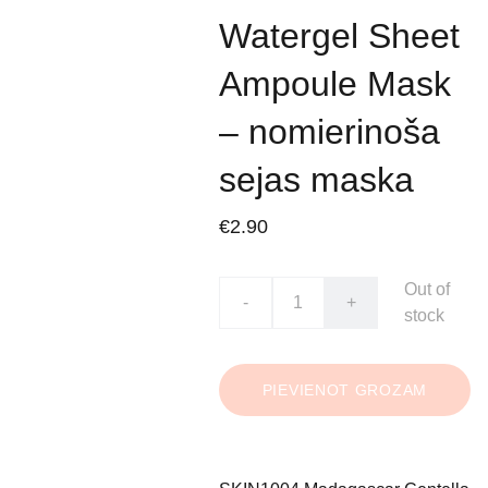
Watergel Sheet
Ampoule Mask
– nomierinoša
sejas maska
€2.90
Out of
-
+
stock
PIEVIENOT GROZAM