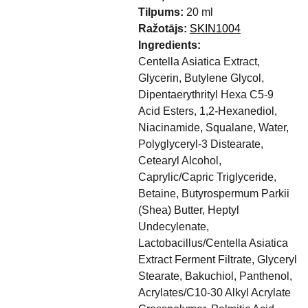
Tilpums:
20 ml
Ražotājs:
SKIN1004
Ingredients:
Centella Asiatica Extract,
Glycerin, Butylene Glycol,
Dipentaerythrityl Hexa C5-9
Acid Esters, 1,2-Hexanediol,
Niacinamide, Squalane, Water,
Polyglyceryl-3 Distearate,
Cetearyl Alcohol,
Caprylic/Capric Triglyceride,
Betaine, Butyrospermum Parkii
(Shea) Butter, Heptyl
Undecylenate,
Lactobacillus/Centella Asiatica
Extract Ferment Filtrate, Glyceryl
Stearate, Bakuchiol, Panthenol,
Acrylates/C10-30 Alkyl Acrylate