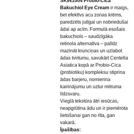
SKIN1004 Probio-Cica
Bakuchiol Eye Cream
ir maigs,
bet efektīvs acu zonas krēms,
paredzēts jutīgai un nobriedušai
ādai ap acīm. Formulā esošais
bakuchiols – saudzīgāka
retinola alternatīva – palīdz
mazināt krunciņas un uzlabot
ādas tvirtumu, savukārt Centella
Asiatica kopā ar Probio-Cica
(probiotiku) kompleksu stiprina
ādas barjeru, nomierina
kairinājumu un uztur mitruma
līdzsvaru.
Vieglā tekstūra ātri iesūcas,
neapgrūtina ādu un ir piemērota
lietošanai gan no rīta, gan
vakarā.
Īpašības: