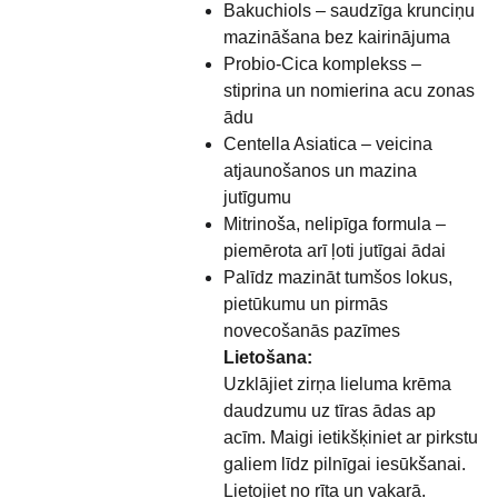
Bakuchiols – saudzīga krunciņu
mazināšana bez kairinājuma
Probio-Cica komplekss –
stiprina un nomierina acu zonas
ādu
Centella Asiatica – veicina
atjaunošanos un mazina
jutīgumu
Mitrinoša, nelipīga formula –
piemērota arī ļoti jutīgai ādai
Palīdz mazināt tumšos lokus,
pietūkumu un pirmās
novecošanās pazīmes
Lietošana:
Uzklājiet zirņa lieluma krēma
daudzumu uz tīras ādas ap
acīm. Maigi ietikšķiniet ar pirkstu
galiem līdz pilnīgai iesūkšanai.
Lietojiet no rīta un vakarā.