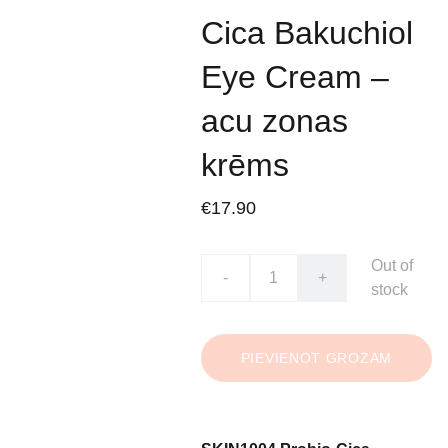
Cica Bakuchiol
Eye Cream –
acu zonas
krēms
€17.90
Out of
-
+
stock
PIEVIENOT GROZAM