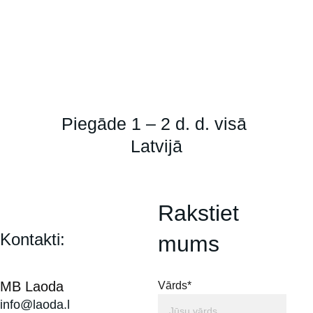
Piegāde 1 – 2 d. d. visā 
Latvijā
Rakstiet 
Kontakti:
mums
MB Laoda
Vārds*
info@laoda.l