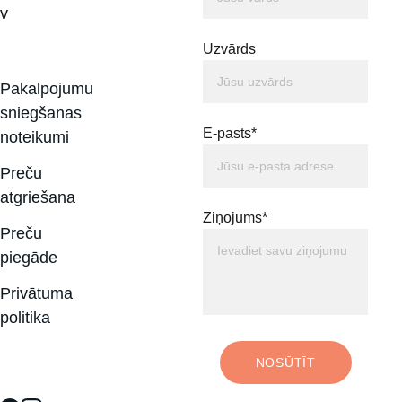
v
Uzvārds
Pakalpojumu 
sniegšanas 
E-pasts*
noteikumi
Preču 
atgriešana
Ziņojums*
Preču 
piegāde
Privātuma 
politika
NOSŪTĪT