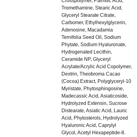
Crosspolymer, Palmitic Acid,
Tromethamine, Stearic Acid,
Glyceryl Stearate Citrate,
Carbomer, Ethylhexylglycerin,
Adenosine, Macadamia
Ternifolia Seed Oil, Sodium
Phytate, Sodium Hyaluronate,
Hydrogenated Lecithin,
Ceramide NP, Glyceryl
Acrylate/Acrylic Acid Copolymer,
Dextrin, Theobroma Cacao
(Cocoa) Extract, Polyglyceryl-10
Myristate, Phytosphingosine,
Madecassic Acid, Asiaticoside,
Hydrolyzed Extensin, Sucrose
Distearate, Asiatic Acid, Lauric
Acid, Phytosterols, Hydrolyzed
Hyaluronic Acid, Caprylyl
Glycol, Acetyl Hexapeptide-8.