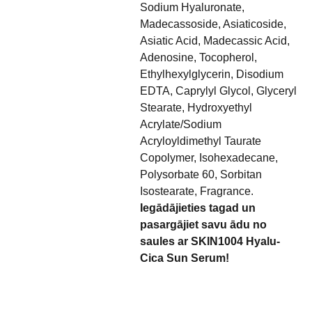
Sodium Hyaluronate,
Madecassoside, Asiaticoside,
Asiatic Acid, Madecassic Acid,
Adenosine, Tocopherol,
Ethylhexylglycerin, Disodium
EDTA, Caprylyl Glycol, Glyceryl
Stearate, Hydroxyethyl
Acrylate/Sodium
Acryloyldimethyl Taurate
Copolymer, Isohexadecane,
Polysorbate 60, Sorbitan
Isostearate, Fragrance.
Iegādājieties tagad un
pasargājiet savu ādu no
saules ar SKIN1004 Hyalu-
Cica Sun Serum!