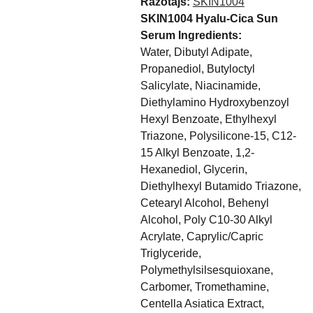
Ražotājs:
SKIN1004
SKIN1004 Hyalu-Cica Sun
Serum Ingredients:
Water, Dibutyl Adipate,
Propanediol, Butyloctyl
Salicylate, Niacinamide,
Diethylamino Hydroxybenzoyl
Hexyl Benzoate, Ethylhexyl
Triazone, Polysilicone-15, C12-
15 Alkyl Benzoate, 1,2-
Hexanediol, Glycerin,
Diethylhexyl Butamido Triazone,
Cetearyl Alcohol, Behenyl
Alcohol, Poly C10-30 Alkyl
Acrylate, Caprylic/Capric
Triglyceride,
Polymethylsilsesquioxane,
Carbomer, Tromethamine,
Centella Asiatica Extract,