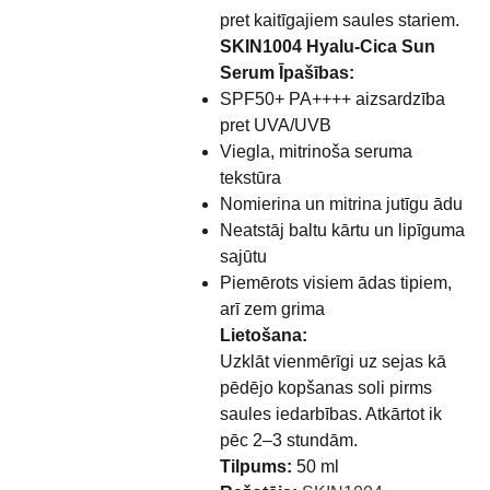
pret kaitīgajiem saules stariem.
SKIN1004 Hyalu-Cica Sun
Serum Īpašības:
SPF50+ PA++++ aizsardzība
pret UVA/UVB
Viegla, mitrinoša seruma
tekstūra
Nomierina un mitrina jutīgu ādu
Neatstāj baltu kārtu un lipīguma
sajūtu
Piemērots visiem ādas tipiem,
arī zem grima
Lietošana:
Uzklāt vienmērīgi uz sejas kā
pēdējo kopšanas soli pirms
saules iedarbības. Atkārtot ik
pēc 2–3 stundām.
Tilpums:
50 ml