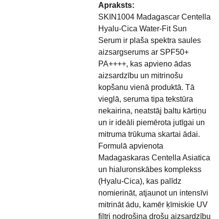
Apraksts:
SKIN1004 Madagascar Centella
Hyalu-Cica Water-Fit Sun
Serum ir plaša spektra saules
aizsargserums ar SPF50+
PA++++, kas apvieno ādas
aizsardzību un mitrinošu
kopšanu vienā produktā. Tā
vieglā, seruma tipa tekstūra
nekairina, neatstāj baltu kārtiņu
un ir ideāli piemērota jutīgai un
mitruma trūkuma skartai ādai.
Formulā apvienota
Madagaskaras Centella Asiatica
un hialuronskābes komplekss
(Hyalu-Cica), kas palīdz
nomierināt, atjaunot un intensīvi
mitrināt ādu, kamēr ķīmiskie UV
filtri nodrošina drošu aizsardzību