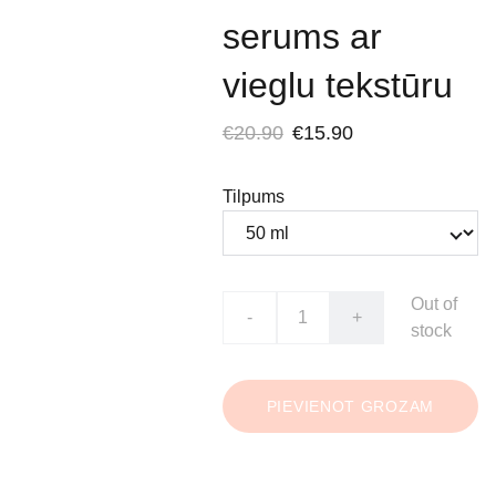
serums ar
vieglu tekstūru
€20.90
€15.90
Tilpums
Out of
-
+
stock
PIEVIENOT GROZAM