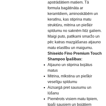
apstrādātiem matiem. Tā
formula bagātināta ar
keramīdiem, aminoskābēm un
keratīnu, kas stiprina matu
struktūru, mitrina un piešķir
spīdumu no saknēm līdz galiem.
Maigi puto, patīkami smaržo un
pēc katras mazgāšanas atjauno
matu elastību un maigumu.
Shiseido Fino Premium Touch
Shampoo Īpašības:
Atjauno un stiprina bojātus
matus
Mitrina, mīkstina un piešķir
veselīgu spīdumu
Aizsargā pret sausumu un
lūšanu
Piemērots visiem matu tipiem,
īpaši sausiem un bojātiem