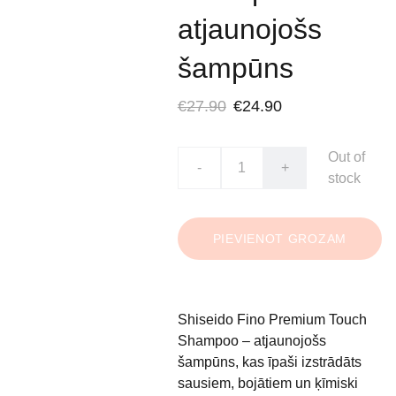
atjaunojošs
šampūns
€27.90
€24.90
Out of
-
+
stock
PIEVIENOT GROZAM
Shiseido Fino Premium Touch
Shampoo – atjaunojošs
šampūns, kas īpaši izstrādāts
sausiem, bojātiem un ķīmiski