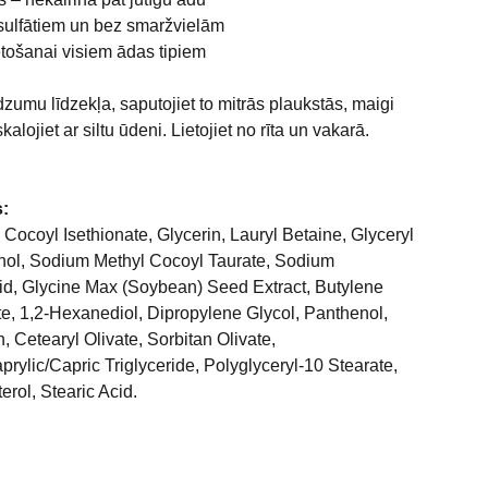
sulfātiem un bez smaržvielām
etošanai visiem ādas tipiem
dzumu līdzekļa, saputojiet to mitrās plaukstās, maigi
alojiet ar siltu ūdeni. Lietojiet no rīta un vakarā.
s:
Cocoyl Isethionate, Glycerin, Lauryl Betaine, Glyceryl
ohol, Sodium Methyl Cocoyl Taurate, Sodium
Acid, Glycine Max (Soybean) Seed Extract, Butylene
e, 1,2-Hexanediol, Dipropylene Glycol, Panthenol,
 Cetearyl Olivate, Sorbitan Olivate,
prylic/Capric Triglyceride, Polyglyceryl-10 Stearate,
rol, Stearic Acid.