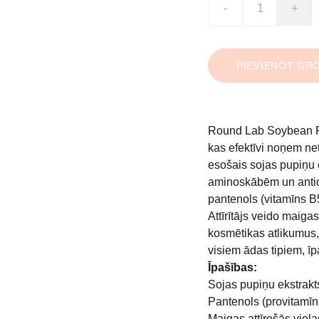
-
+
PIEVIENOT GR
Round Lab Soybean Pan
kas efektīvi noņem ne
esošais sojas pupiņu 
aminoskābēm un antiok
pantenols (vitamīns B
Attīrītājs veido maiga
kosmētikas atlikumus,
visiem ādas tipiem, īpa
Īpašības:
Sojas pupiņu ekstrakts
Pantenols (provitamīn
Maigas attīrošās viela