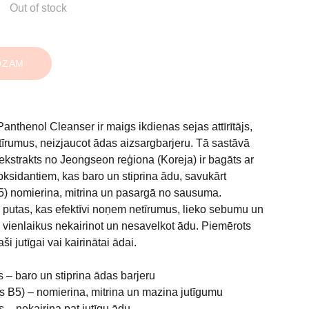
Out of stock
OZAM
thenol Cleanser ir maigs ikdienas sejas attīrītājs,
tīrumus, neizjaucot ādas aizsargbarjeru. Tā sastāvā
ekstrakts no Jeongseon reģiona (Koreja) ir bagāts ar
sidantiem, kas baro un stiprina ādu, savukārt
5) nomierina, mitrina un pasargā no sausuma.
s putas, kas efektīvi noņem netīrumus, lieko sebumu un
 vienlaikus nekairinot un nesavelkot ādu. Piemērots
ši jutīgai vai kairinātai ādai.
 – baro un stiprina ādas barjeru
s B5) – nomierina, mitrina un mazina jutīgumu
s – nekairina pat jutīgu ādu