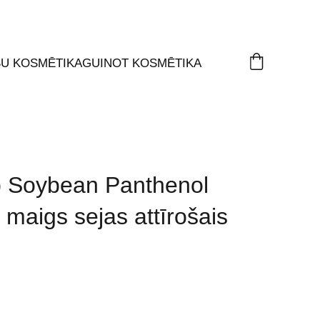
ŠU KOSMĒTIKA
GUINOT KOSMĒTIKA
 Soybean Panthenol
 maigs sejas attīrošais