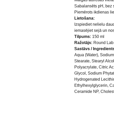
Sabalansēts pH, bez 
Piemērots ikdienas li
Lietošana:
Izspiediet nelielu dau
iemasējiet sejā un nosk
Tilpums:
150 ml
Ražotājs:
Round Lab
Sastāvs / Ingredient
Aqua (Water), Sodium 
Stearate, Stearyl Alc
Polyacrylate, Citric 
Glycol, Sodium Phytat
Hydrogenated Lecithin,
Ethylhexylglycerin, Ca
Ceramide NP, Choleste