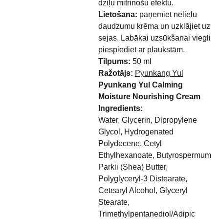
dziļu mitrinošu efektu.
Lietošana:
paņemiet nelielu
daudzumu krēma un uzklājiet uz
sejas. Labākai uzsūkšanai viegli
piespiediet ar plaukstām.
Tilpums:
50 ml
Ražotājs:
Pyunkang Yul
Pyunkang Yul Calming
Moisture Nourishing Cream
Ingredients:
Water, Glycerin, Dipropylene
Glycol, Hydrogenated
Polydecene, Cetyl
Ethylhexanoate, Butyrospermum
Parkii (Shea) Butter,
Polyglyceryl-3 Distearate,
Cetearyl Alcohol, Glyceryl
Stearate,
Trimethylpentanediol/Adipic