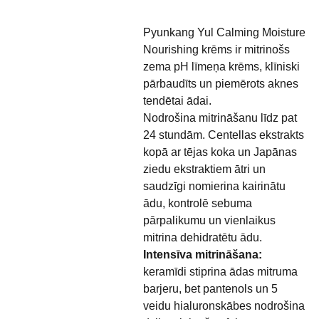
Pyunkang Yul Calming Moisture
Nourishing krēms ir mitrinošs
zema pH līmeņa krēms, klīniski
pārbaudīts un piemērots aknes
tendētai ādai.
Nodrošina mitrināšanu līdz pat
24 stundām. Centellas ekstrakts
kopā ar tējas koka un Japānas
ziedu ekstraktiem ātri un
saudzīgi nomierina kairinātu
ādu, kontrolē sebuma
pārpalikumu un vienlaikus
mitrina dehidratētu ādu.
Intensīva mitrināšana:
keramīdi stiprina ādas mitruma
barjeru, bet pantenols un 5
veidu hialuronskābes nodrošina