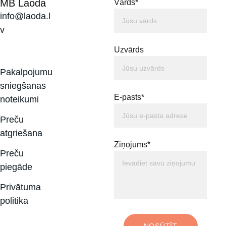
MB Laoda
Vārds*
info@laoda.l
v
Uzvārds
Pakalpojumu 
sniegšanas 
E-pasts*
noteikumi
Preču 
atgriešana
Ziņojums*
Preču 
piegāde
Privātuma 
politika