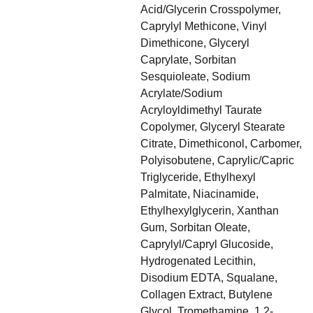
Acid/Glycerin Crosspolymer,
Caprylyl Methicone, Vinyl
Dimethicone, Glyceryl
Caprylate, Sorbitan
Sesquioleate, Sodium
Acrylate/Sodium
Acryloyldimethyl Taurate
Copolymer, Glyceryl Stearate
Citrate, Dimethiconol, Carbomer,
Polyisobutene, Caprylic/Capric
Triglyceride, Ethylhexyl
Palmitate, Niacinamide,
Ethylhexylglycerin, Xanthan
Gum, Sorbitan Oleate,
Caprylyl/Capryl Glucoside,
Hydrogenated Lecithin,
Disodium EDTA, Squalane,
Collagen Extract, Butylene
Glycol, Tromethamine, 1,2-