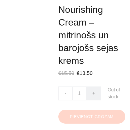
Nourishing
Cream –
mitrinošs un
barojošs sejas
krēms
€15.50
€13.50
Out of
-
+
stock
PIEVIENOT GROZAM