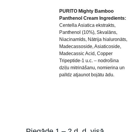
PURITO Mighty Bamboo
Panthenol Cream Ingredients:
Centella Asiatica ekstrakts,
Panthenol (10%), Skvalāns,
Niacinamīds, Nātrija hialuronāts,
Madecassoside, Asiaticoside,
Madecassic Acid, Copper
Tripeptide-1 u.c. – nodrošina
dziļu mitrināšanu, nomierina un
palīdz atjaunot bojātu ādu.
Piegāde 1 – 2 d. d. visā 