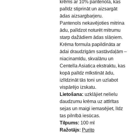
krēms ar 10% pantenola, kas
palīdz stiprināt un aizsargāt
ādas aizsargbarjeru.
Pantenols nekavējoties mitrina
ādu, palīdzot noturēt mitrumu
starp dažādiem ādas slāņiem.
Krēma formula papildināta ar
ādai draudzīgām sastāvdaļām –
niacinamīdu, skvalānu un
Centella Asiatica ekstraktu, kas
kopā palīdz mīkstināt ādu,
izlīdzināt tās toni un uzlabot
vispārējo izskatu.
Lietošana:
uzklājiet nelielu
daudzumu krēma uz attīrītas
sejas un maigi iemasējiet, līdz
tas pilnībā iesūcas.
Tilpums:
100 ml
Ražotājs:
Purito