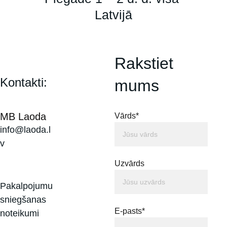
Latvijā
Rakstiet 
Kontakti:
mums
MB Laoda
Vārds*
info@laoda.l
v
Uzvārds
Pakalpojumu 
sniegšanas 
E-pasts*
noteikumi