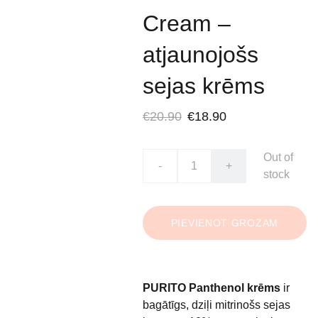
Cream –
atjaunojošs
sejas krēms
€20.90
€18.90
Out of
-
+
stock
PIEVIENOT GROZAM
PURITO Panthenol krēms
ir
bagātīgs, dziļi mitrinošs sejas