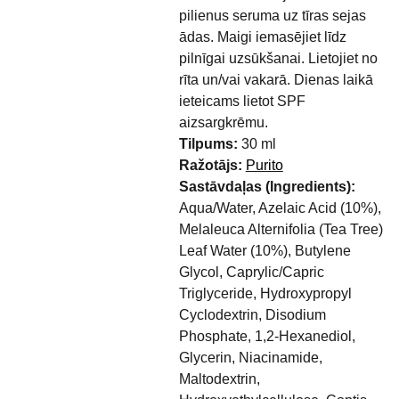
pilienus seruma uz tīras sejas
ādas. Maigi iemasējiet līdz
pilnīgai uzsūkšanai. Lietojiet no
rīta un/vai vakarā. Dienas laikā
ieteicams lietot SPF
aizsargkrēmu.
Tilpums:
30 ml
Ražotājs:
Purito
Sastāvdaļas (Ingredients):
Aqua/Water, Azelaic Acid (10%),
Melaleuca Alternifolia (Tea Tree)
Leaf Water (10%), Butylene
Glycol, Caprylic/Capric
Triglyceride, Hydroxypropyl
Cyclodextrin, Disodium
Phosphate, 1,2-Hexanediol,
Glycerin, Niacinamide,
Maltodextrin,