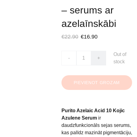
– serums ar
azelaīnskābi
€22.90
€16.90
Out of
-
+
stock
PIEVIENOT GROZAM
Purito Azelaic Acid 10 Kojic
Azulene Serum
ir
daudzfunkcionāls sejas serums,
kas palīdz mazināt pigmentāciju,