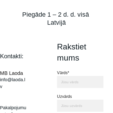
Piegāde 1 – 2 d. d. visā 
Latvijā
Rakstiet 
Kontakti:
mums
MB Laoda
Vārds*
info@laoda.l
v
Uzvārds
Pakalpojumu 