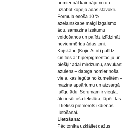
nomierināt kairinājumu un
uzlabot kopējo ādas stāvokli.
Formulā esošā 10 %
azelaīnskābe maigi izgaismo
ādu, samazina izsitumu
veidošanos un palīdz izlīdzināt
nevienmērīgu ādas toni.
Kojskābe (Kojic Acid) palīdz
cīnīties ar hiperpigmentāciju un
piešķir ādai mirdzumu, savukārt
azulēns – dabīga nomierinoša
viela, kas iegūta no kumelītēm –
mazina apsārtumu un aizsargā
jutīgu ādu. Serumam ir viegla,
ātri iesūcoša tekstūra, tāpēc tas
ir lieliski piemērots ikdienas
lietošanai.
Lietošana:
Pēc tonika uzklājiet dažus