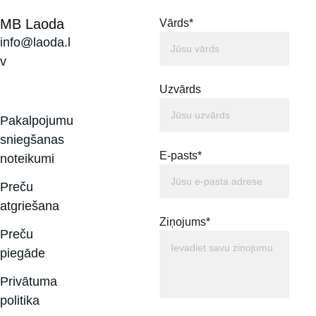
MB Laoda
Vārds*
info@laoda.l
v
Uzvārds
Pakalpojumu 
sniegšanas 
E-pasts*
noteikumi
Preču 
atgriešana
Ziņojums*
Preču 
piegāde
Privātuma 
politika