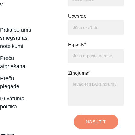
v
Uzvārds
Pakalpojumu 
sniegšanas 
E-pasts*
noteikumi
Preču 
atgriešana
Ziņojums*
Preču 
piegāde
Privātuma 
politika
NOSŪTĪT