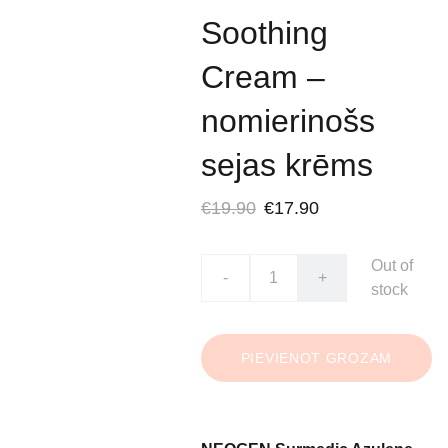
Soothing
Cream –
nomierinošs
sejas krēms
€19.90
€17.90
Out of
-
+
stock
PIEVIENOT GROZAM