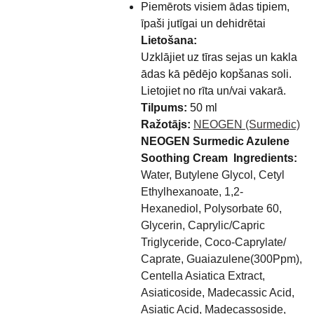
Piemērots visiem ādas tipiem,
īpaši jutīgai un dehidrētai
Lietošana:
Uzklājiet uz tīras sejas un kakla
ādas kā pēdējo kopšanas soli.
Lietojiet no rīta un/vai vakarā.
Tilpums:
50 ml
Ražotājs:
NEOGEN (Surmedic)
NEOGEN Surmedic Azulene
Soothing Cream Ingredients:
Water, Butylene Glycol, Cetyl
Ethylhexanoate, 1,2-
Hexanediol, Polysorbate 60,
Glycerin, Caprylic/​Capric
Triglyceride, Coco-Caprylate/​
Caprate, Guaiazulene(300Ppm),
Centella Asiatica Extract,
Asiaticoside, Madecassic Acid,
Asiatic Acid, Madecassoside,