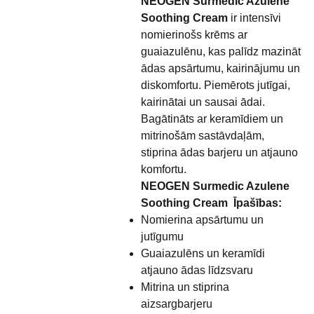
NEOGEN Surmedic Azulene
Soothing Cream
ir intensīvi
nomierinošs krēms ar
guaiazulēnu, kas palīdz mazināt
ādas apsārtumu, kairinājumu un
diskomfortu. Piemērots jutīgai,
kairinātai un sausai ādai.
Bagātināts ar keramīdiem un
mitrinošām sastāvdaļām,
stiprina ādas barjeru un atjauno
komfortu.
NEOGEN Surmedic Azulene
Soothing Cream Īpašības:
Nomierina apsārtumu un
jutīgumu
Guaiazulēns un keramīdi
atjauno ādas līdzsvaru
Mitrina un stiprina
aizsargbarjeru