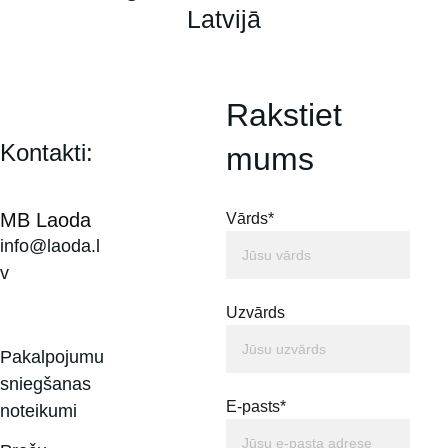
Latvijā
Rakstiet 
Kontakti:
mums
MB Laoda
Vārds*
info@laoda.l
v
Uzvārds
Pakalpojumu 
sniegšanas 
E-pasts*
noteikumi