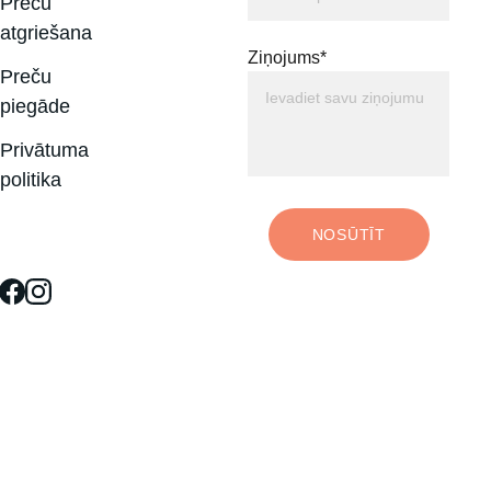
Preču 
atgriešana
Ziņojums*
Preču 
piegāde
Privātuma 
politika
NOSŪTĪT