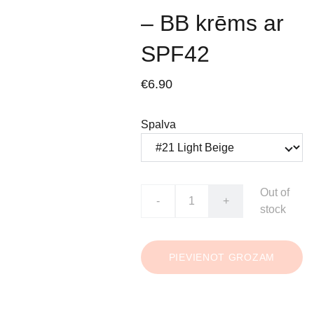
– BB krēms ar
SPF42
€6.90
Spalva
Out of
-
+
stock
PIEVIENOT GROZAM