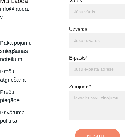
MB Laoda
Vārds*
info@laoda.l
v
Uzvārds
Pakalpojumu 
sniegšanas 
E-pasts*
noteikumi
Preču 
atgriešana
Ziņojums*
Preču 
piegāde
Privātuma 
politika
NOSŪTĪT