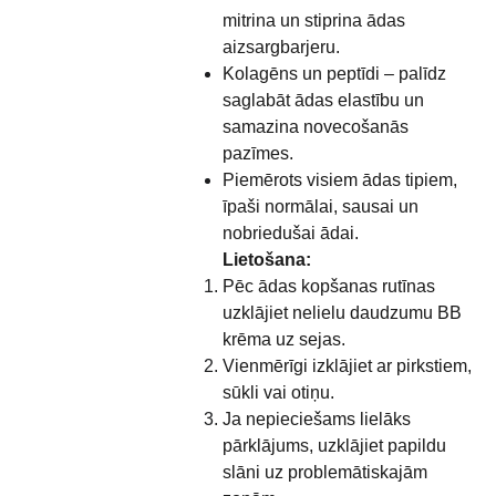
mitrina un stiprina ādas
aizsargbarjeru.
Kolagēns un peptīdi – palīdz
saglabāt ādas elastību un
samazina novecošanās
pazīmes.
Piemērots visiem ādas tipiem,
īpaši normālai, sausai un
nobriedušai ādai.
Lietošana:
Pēc ādas kopšanas rutīnas
uzklājiet nelielu daudzumu BB
krēma uz sejas.
Vienmērīgi izklājiet ar pirkstiem,
sūkli vai otiņu.
Ja nepieciešams lielāks
pārklājums, uzklājiet papildu
slāni uz problemātiskajām