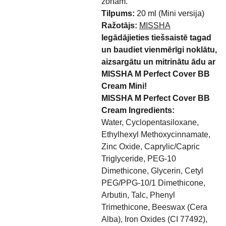
zonām.
Tilpums:
20 ml (Mini versija)
Ražotājs:
MISSHA
Iegādājieties tiešsaistē tagad
un baudiet vienmērīgi noklātu,
aizsargātu un mitrinātu ādu ar
MISSHA M Perfect Cover BB
Cream Mini!
MISSHA M Perfect Cover BB
Cream Ingredients:
Water, Cyclopentasiloxane,
Ethylhexyl Methoxycinnamate,
Zinc Oxide, Caprylic/Capric
Triglyceride, PEG-10
Dimethicone, Glycerin, Cetyl
PEG/PPG-10/1 Dimethicone,
Arbutin, Talc, Phenyl
Trimethicone, Beeswax (Cera
Alba), Iron Oxides (CI 77492),