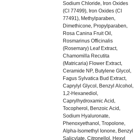
Sodium Chloride, Iron Oxides
(CI 77499), Iron Oxides (CI
77491), Methylparaben,
Dimethicone, Propylparaben,
Rosa Canina Fruit Oil,
Rosmarinus Officinalis
(Rosemary) Leaf Extract,
Chamomilla Recutita
(Matricaria) Flower Extract,
Ceramide NP, Butylene Glycol,
Fagus Sylvatica Bud Extract,
Caprylyl Glycol, Benzyl Alcohol,
1,2-Hexanediol,
Caprylhydroxamic Acid,
Tocopherol, Benzoic Acid,
Sodium Hyaluronate,
Phenoxyethanol, Tropolone,
Alpha-Isomethyl Ionone, Benzyl
Salicylate, Citronellol, Hexyl