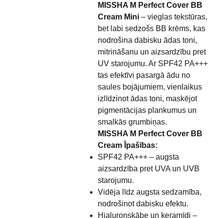
MISSHA M Perfect Cover BB
Cream Mini
– vieglas tekstūras,
bet labi sedzošs BB krēms, kas
nodrošina dabisku ādas toni,
mitrināšanu un aizsardzību pret
UV starojumu. Ar SPF42 PA+++
tas efektīvi pasargā ādu no
saules bojājumiem, vienlaikus
izlīdzinot ādas toni, maskējot
pigmentācijas plankumus un
smalkās grumbiņas.
MISSHA M Perfect Cover BB
Cream Īpašības:
SPF42 PA+++ – augsta
aizsardzība pret UVA un UVB
starojumu.
Vidēja līdz augsta sedzamība,
nodrošinot dabisku efektu.
Hialuronskābe un keramīdi –