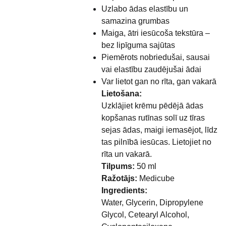
Uzlabo ādas elastību un
samazina grumbas
Maiga, ātri iesūcoša tekstūra –
bez lipīguma sajūtas
Piemērots nobriedušai, sausai
vai elastību zaudējušai ādai
Var lietot gan no rīta, gan vakarā
Lietošana:
Uzklājiet krēmu pēdējā ādas
kopšanas rutīnas solī uz tīras
sejas ādas, maigi iemasējot, līdz
tas pilnībā iesūcas. Lietojiet no
rīta un vakarā.
Tilpums:
50 ml
Ražotājs:
Medicube
Ingredients:
Water, Glycerin, Dipropylene
Glycol, Cetearyl Alcohol,