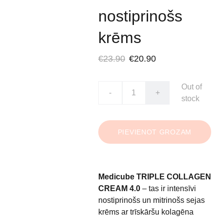
nostiprinošs
krēms
€23.90
€20.90
Out of
-
+
stock
PIEVIENOT GROZAM
Medicube TRIPLE COLLAGEN
CREAM 4.0
– tas ir intensīvi
nostiprinošs un mitrinošs sejas
krēms ar trīskāršu kolagēna