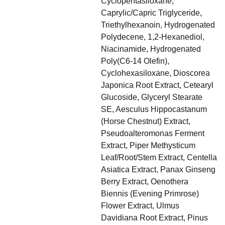
Cyclopentasiloxane,
Caprylic/Capric Triglyceride,
Triethylhexanoin, Hydrogenated
Polydecene, 1,2-Hexanediol,
Niacinamide, Hydrogenated
Poly(C6-14 Olefin),
Cyclohexasiloxane, Dioscorea
Japonica Root Extract, Cetearyl
Glucoside, Glyceryl Stearate
SE, Aesculus Hippocastanum
(Horse Chestnut) Extract,
Pseudoalteromonas Ferment
Extract, Piper Methysticum
Leaf/Root/Stem Extract, Centella
Asiatica Extract, Panax Ginseng
Berry Extract, Oenothera
Biennis (Evening Primrose)
Flower Extract, Ulmus
Davidiana Root Extract, Pinus