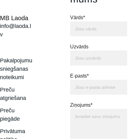
MB Laoda
Vārds*
info@laoda.l
v
Uzvārds
Pakalpojumu 
sniegšanas 
E-pasts*
noteikumi
Preču 
atgriešana
Ziņojums*
Preču 
piegāde
Privātuma 