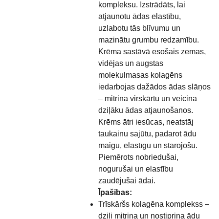
kompleksu. Izstrādāts, lai
atjaunotu ādas elastību,
uzlabotu tās blīvumu un
mazinātu grumbu redzamību.
Krēma sastāvā esošais zemas,
vidējas un augstas
molekulmasas kolagēns
iedarbojas dažādos ādas slāņos
– mitrina virskārtu un veicina
dziļāku ādas atjaunošanos.
Krēms ātri iesūcas, neatstāj
taukainu sajūtu, padarot ādu
maigu, elastīgu un starojošu.
Piemērots nobriedušai,
nogurušai un elastību
zaudējušai ādai.
Īpašības:
Trīskāršs kolagēna komplekss –
dziļi mitrina un nostiprina ādu