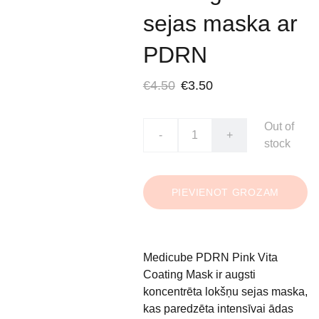
sejas maska ar
PDRN
€4.50
€3.50
Out of
-
+
stock
PIEVIENOT GROZAM
Medicube PDRN Pink Vita
Coating Mask ir augsti
koncentrēta lokšņu sejas maska,
kas paredzēta intensīvai ādas