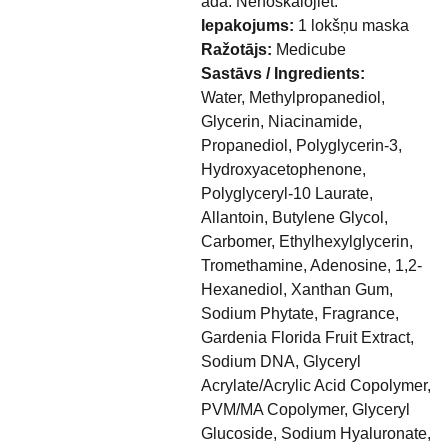
ādā. Nenoskalojiet.
Iepakojums:
1 lokšņu maska
Ražotājs:
Medicube
Sastāvs / Ingredients:
Water, Methylpropanediol,
Glycerin, Niacinamide,
Propanediol, Polyglycerin-3,
Hydroxyacetophenone,
Polyglyceryl-10 Laurate,
Allantoin, Butylene Glycol,
Carbomer, Ethylhexylglycerin,
Tromethamine, Adenosine, 1,2-
Hexanediol, Xanthan Gum,
Sodium Phytate, Fragrance,
Gardenia Florida Fruit Extract,
Sodium DNA, Glyceryl
Acrylate/Acrylic Acid Copolymer,
PVM/MA Copolymer, Glyceryl
Glucoside, Sodium Hyaluronate,