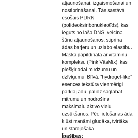
atjaunošanai, izgaismošanai un
nostiprināšanai. Tās sastāvā
esošais PDRN
(polideoksiribonukleotīds), kas
iegūts no laša DNS, veicina
šūnu atjaunošanos, stiprina
ādas barjeru un uzlabo elastību.
Maska papildināta ar vitamīnu
kompleksu (Pink VitaMix), kas
piešķir ādai mirdzumu un
dzīvīgumu. Blīvā, “hydrogel-like”
esences tekstūra vienmērīgi
pārklāj ādu, palīdz saglabāt
mitrumu un nodrošina
maksimālu aktīvo vielu
uzsūkšanos. Pēc lietošanas āda
kļūst manāmi gludāka, tvirtāka
un starojošāka.
Īpašības: