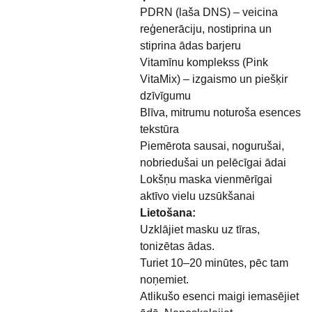
PDRN (laša DNS) – veicina
reģenerāciju, nostiprina un
stiprina ādas barjeru
Vitamīnu komplekss (Pink
VitaMix) – izgaismo un piešķir
dzīvīgumu
Blīva, mitrumu noturoša esences
tekstūra
Piemērota sausai, nogurušai,
nobriedušai un pelēcīgai ādai
Lokšņu maska vienmērīgai
aktīvo vielu uzsūkšanai
Lietošana:
Uzklājiet masku uz tīras,
tonizētas ādas.
Turiet 10–20 minūtes, pēc tam
noņemiet.
Atlikušo esenci maigi iemasējiet