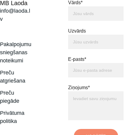
MB Laoda
Vārds*
info@laoda.l
v
Uzvārds
Pakalpojumu 
sniegšanas 
E-pasts*
noteikumi
Preču 
atgriešana
Ziņojums*
Preču 
piegāde
Privātuma 
politika