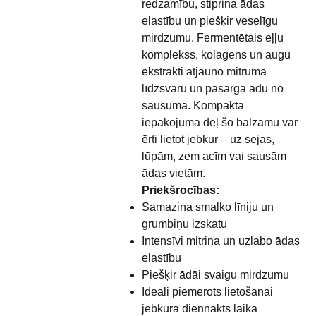
redzamību, stiprina ādas
elastību un piešķir veselīgu
mirdzumu. Fermentētais eļļu
komplekss, kolagēns un augu
ekstrakti atjauno mitruma
līdzsvaru un pasargā ādu no
sausuma. Kompaktā
iepakojuma dēļ šo balzamu var
ērti lietot jebkur – uz sejas,
lūpām, zem acīm vai sausām
ādas vietām.
Priekšrocības:
Samazina smalko līniju un
grumbiņu izskatu
Intensīvi mitrina un uzlabo ādas
elastību
Piešķir ādāi svaigu mirdzumu
Ideāli piemērots lietošanai
jebkurā diennakts laikā