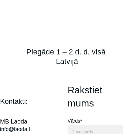
Piegāde 1 – 2 d. d. visā 
Latvijā
Rakstiet 
Kontakti:
mums
MB Laoda
Vārds*
info@laoda.l