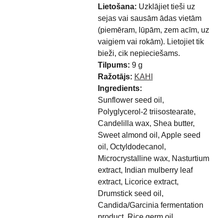
Lietošana:
Uzklājiet tieši uz
sejas vai sausām ādas vietām
(piemēram, lūpām, zem acīm, uz
vaigiem vai rokām). Lietojiet tik
bieži, cik nepieciešams.
Tilpums:
9 g
Ražotājs:
KAHI
Ingredients:
Sunflower seed oil,
Polyglycerol-2 triisostearate,
Candelilla wax, Shea butter,
Sweet almond oil, Apple seed
oil, Octyldodecanol,
Microcrystalline wax, Nasturtium
extract, Indian mulberry leaf
extract, Licorice extract,
Drumstick seed oil,
Candida/Garcinia fermentation
product, Rice germ oil,