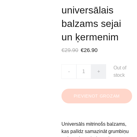
universālais
balzams sejai
un ķermenim
€29.90
€26.90
Out of
-
+
stock
PIEVIENOT GROZAM
Universāls mitrinošs balzams,
kas palīdz samazināt grumbiņu