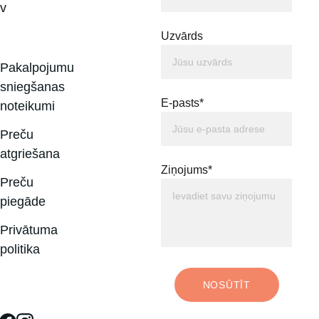
v
Uzvārds
Pakalpojumu 
sniegšanas 
E-pasts*
noteikumi
Preču 
atgriešana
Ziņojums*
Preču 
piegāde
Privātuma 
politika
NOSŪTĪT