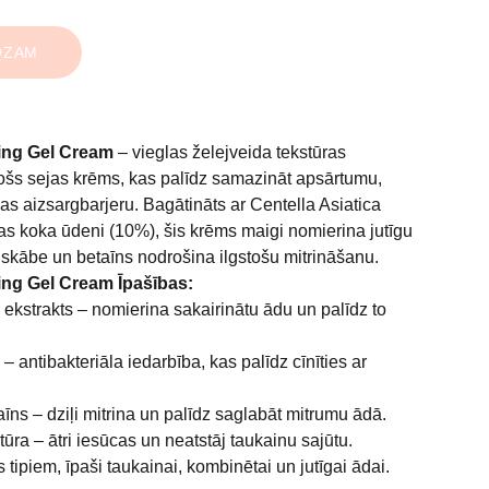
OZAM
ing Gel Cream
– vieglas želejveida tekstūras
ošs sejas krēms, kas palīdz samazināt apsārtumu,
ādas aizsargbarjeru. Bagātināts ar Centella Asiatica
jas koka ūdeni (10%), šis krēms maigi nomierina jutīgu
nskābe un betaīns nodrošina ilgstošu mitrināšanu.
ing Gel Cream Īpašības:
ekstrakts – nomierina sakairinātu ādu un palīdz to
 antibakteriāla iedarbība, kas palīdz cīnīties ar
ns – dziļi mitrina un palīdz saglabāt mitrumu ādā.
tūra – ātri iesūcas un neatstāj taukainu sajūtu.
tipiem, īpaši taukainai, kombinētai un jutīgai ādai.