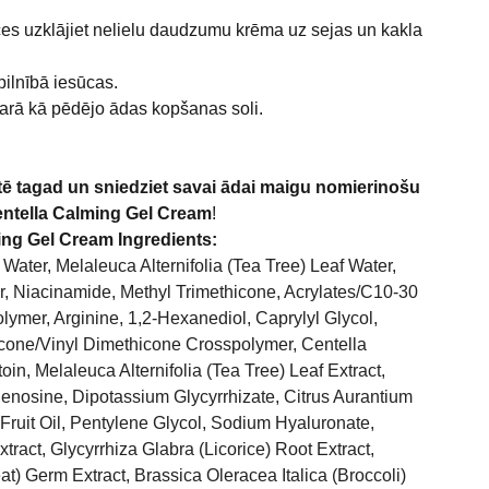
es uzklājiet nelielu daudzumu krēma uz sejas un kakla
pilnībā iesūcas.
akarā kā pēdējo ādas kopšanas soli.
stē tagad un sniedziet savai ādai maigu nomierinošu
ntella Calming Gel Cream
!
ing Gel Cream Ingredients:
 Water, Melaleuca Alternifolia (Tea Tree) Leaf Water,
r, Niacinamide, Methyl Trimethicone, Acrylates/C10-30
lymer, Arginine, 1,2-Hexanediol, Caprylyl Glycol,
cone/Vinyl Dimethicone Crosspolymer, Centella
toin, Melaleuca Alternifolia (Tea Tree) Leaf Extract,
denosine, Dipotassium Glycyrrhizate, Citrus Aurantium
ruit Oil, Pentylene Glycol, Sodium Hyaluronate,
tract, Glycyrrhiza Glabra (Licorice) Root Extract,
t) Germ Extract, Brassica Oleracea Italica (Broccoli)