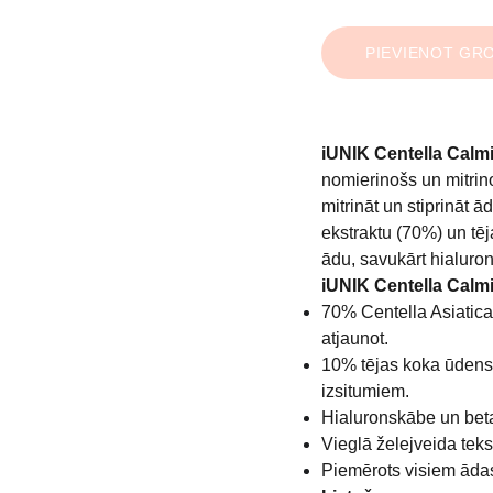
PIEVIENOT GR
iUNIK Centella Calm
nomierinošs un mitrin
mitrināt un stiprināt 
ekstraktu (70%) un tē
ādu, savukārt hialuro
iUNIK Centella Calm
70% Centella Asiatica 
atjaunot.
10% tējas koka ūdens –
izsitumiem.
Hialuronskābe un betaī
Vieglā želejveida teks
Piemērots visiem ādas 