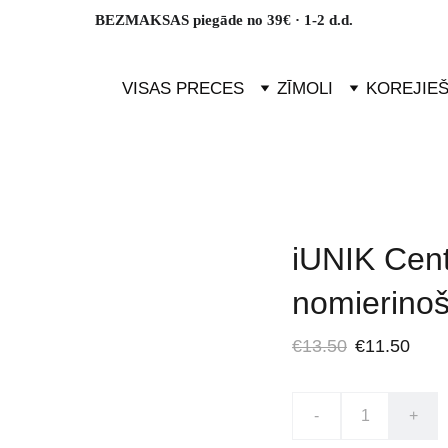
BEZMAKSAS piegāde no 39€ · 1-2 d.d.
VISAS PRECES
ZĪMOLI
KOREJIE
iUNIK Cent
nomierinoš
€13.50
€11.50
-
+