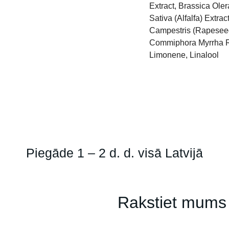
Extract, Brassica Ole
Sativa (Alfalfa) Extr
Campestris (Rapeseed)
Commiphora Myrrha Res
Limonene, Linalool
Piegāde 1 – 2 d. d. visā Latvijā
Rakstiet mums