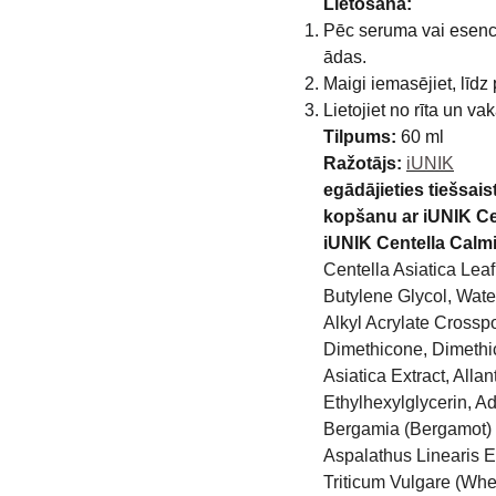
Lietošana:
Pēc seruma vai esenc
ādas.
Maigi iemasējiet, līdz 
Lietojiet no rīta un v
Tilpums:
60 ml
Ražotājs:
iUNIK
egādājieties tiešsai
kopšanu ar
iUNIK Ce
iUNIK Centella Calm
Centella Asiatica Leaf
Butylene Glycol, Wate
Alkyl Acrylate Crosspo
Dimethicone, Dimethi
Asiatica Extract, Allan
Ethylhexylglycerin, A
Bergamia (Bergamot) F
Aspalathus Linearis Ex
Triticum Vulgare (Whea