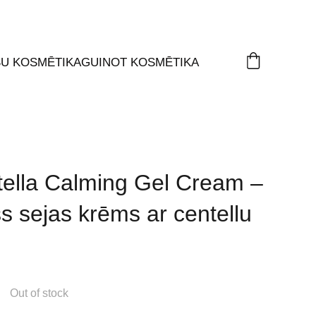
ŠU KOSMĒTIKA
GUINOT KOSMĒTIKA
ella Calming Gel Cream –
s sejas krēms ar centellu
Out of stock