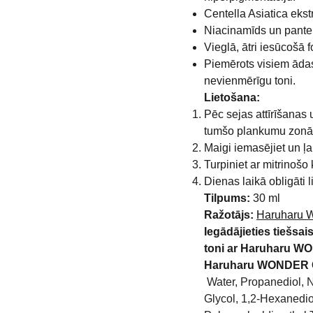
Centella Asiatica ekst
Niacinamīds un panten
Vieglā, ātri iesūcošā f
Piemērots visiem ādas
nevienmērīgu toni.
Lietošana:
Pēc sejas attīrīšanas
tumšo plankumu zonām
Maigi iemasējiet un ļau
Turpiniet ar mitrinošo
Dienas laikā obligāti l
Tilpums:
30 ml
Ražotājs:
Haruharu
Iegādājieties tiešsa
toni ar
Haruharu WO
Haruharu WONDER Ce
Water, Propanediol, 
Glycol, 1,2-Hexanedio