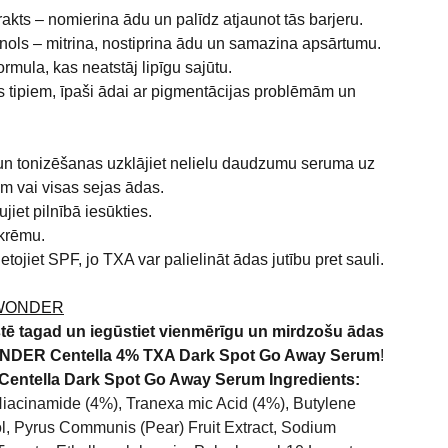
rakts – nomierina ādu un palīdz atjaunot tās barjeru.
ols – mitrina, nostiprina ādu un samazina apsārtumu.
ormula, kas neatstāj lipīgu sajūtu.
 tipiem, īpaši ādai ar pigmentācijas problēmām un
 un tonizēšanas uzklājiet nelielu daudzumu seruma uz
 vai visas sejas ādas.
jiet pilnībā iesūkties.
 krēmu.
ietojiet SPF, jo TXA var palielināt ādas jutību pret sauli.
 WONDER
istē tagad un iegūstiet vienmērīgu un mirdzošu ādas
NDER Centella 4% TXA Dark Spot Go Away Serum
!
ntella Dark Spot Go Away Serum Ingredients:
Niacinamide (4%), Tranexa mic Acid (4%), Butylene
l, Pyrus Communis (Pear) Fruit Extract, Sodium