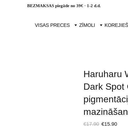
BEZMAKSAS piegāde no 39€ · 1-2 d.d.
VISAS PRECES
ZĪMOLI
KOREJIE
Haruharu
Dark Spot
pigmentāc
mazināšan
€17.90
€15.90