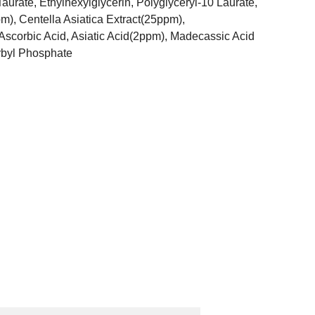
aurate, Ethylhexylglycerin, Polyglyceryl-10 Laurate,
), Centella Asiatica Extract(25ppm),
Ascorbic Acid, Asiatic Acid(2ppm), Madecassic Acid
rbyl Phosphate