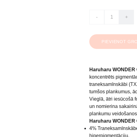
-
+
PIEVIENOT GR
Haruharu WONDER C
koncentrēts pigmentāc
traneksamīnskābi (TXA
tumšos plankumus, ād
Vieglā, ātri iesūcošā 
un nomierina sakairin
plankumu veidošanos
Haruharu WONDER Ce
4% Traneksamīnskābe 
hiperpigmentāciju.