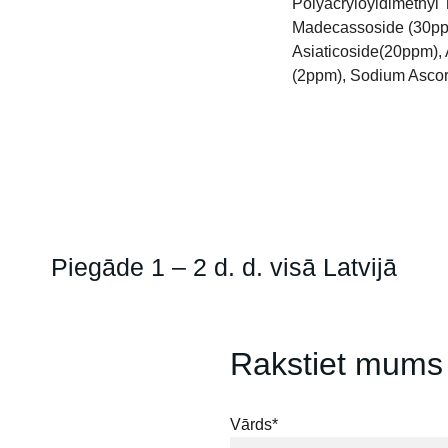
Polyacryloyldimethyl T
Madecassoside (30ppm
Asiaticoside(20ppm), 
(2ppm), Sodium Asco
Piegāde 1 – 2 d. d. visā Latvijā
Rakstiet mums
Vārds*