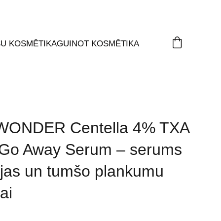
ŠU KOSMĒTIKA
GUINOT KOSMĒTIKA
 WONDER Centella 4% TXA
 Go Away Serum – serums
ijas un tumšo plankumu
ai