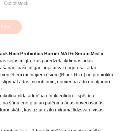
Out of stock
OZAM
ck Rice Probiotics Barrier NAD+ Serum Mist
ir
ras sejas migla, kas paredzēta ikdienas ādas
āšanai, īpaši jutīgai, bojātai vai nogurušai ādai.
ermentētiem melnajiem rīsiem (Black Rice) un probiotiku
 stiprināt ādas mikrobiomu, nomierina ādu un atjauno
u.
nikotīnamīda adenīna dinukleotīdu) – spēcīgu
icina šūnu enerģiju un palēnina ādas novecošanās
aluronskābi, kas uztur dziļu mitruma līdzsvaru visas
 + probiotikas – ādas stiprināšanai un aizsardzībai