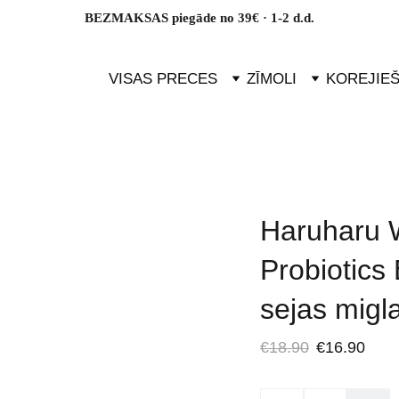
BEZMAKSAS piegāde no 39€ · 1-2 d.d.
VISAS PRECES
ZĪMOLI
KOREJIE
Haruharu 
Probiotics
sejas migl
€18.90
€16.90