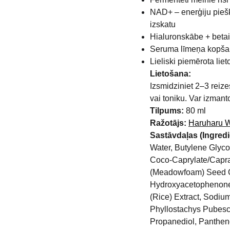
NAD+ – enerģiju piešķ
izskatu
Hialuronskābe + betai
Seruma līmeņa kopšan
Lieliski piemērota lie
Lietošana:
Izsmidziniet 2–3 reize
vai toniku. Var izmant
Tilpums:
80 ml
Ražotājs:
Haruharu 
Sastāvdaļas (Ingredi
Water, Butylene Glyco
Coco-Caprylate/Capra
(Meadowfoam) Seed Oi
Hydroxyacetophenone, 
(Rice) Extract, Sodiu
Phyllostachys Pubesce
Propanediol, Panthenol