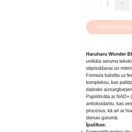
-
+
PIEVIENOT GR
Haruharu Wonder Bla
unikāla seruma tekstū
stiprināšanai un mitrin
Formula balstīta uz f
kompleksu, kas palīdz
dabisko aizsargbarjer
Papildināta ar NAD+ (
antioksidantu, kas ve
procesus, kā arī ar hi
dienas garumā.
Īpašības:
Fermentēti melnie rīsi