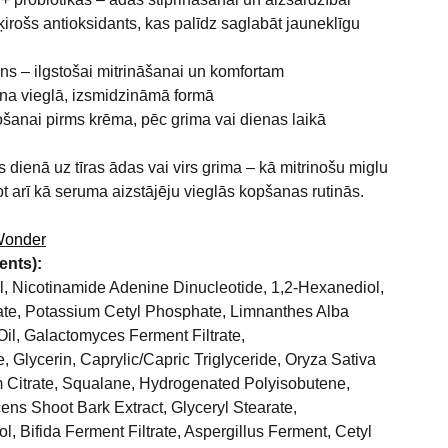
irošs antioksidants, kas palīdz saglabāt jauneklīgu
ns – ilgstošai mitrināšanai un komfortam
a vieglā, izsmidzināmā formā
tošanai pirms krēma, pēc grima vai dienas laikā
s dienā uz tīras ādas vai virs grima – kā mitrinošu miglu
ot arī kā seruma aizstājēju vieglās kopšanas rutinās.
Wonder
ents):
l, Nicotinamide Adenine Dinucleotide, 1,2-Hexanediol,
te, Potassium Cetyl Phosphate, Limnanthes Alba
l, Galactomyces Ferment Filtrate,
Glycerin, Caprylic/Capric Triglyceride, Oryza Sativa
m Citrate, Squalane, Hydrogenated Polyisobutene,
ns Shoot Bark Extract, Glyceryl Stearate,
, Bifida Ferment Filtrate, Aspergillus Ferment, Cetyl