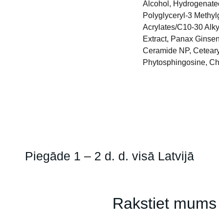
Alcohol, Hydrogenated
Polyglyceryl-3 Methyl
Acrylates/C10-30 Alky
Extract, Panax Ginseng
Ceramide NP, Cetearyl
Phytosphingosine, Ch
Piegāde 1 – 2 d. d. visā Latvijā
Rakstiet mums