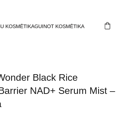
ŠU KOSMĒTIKA
GUINOT KOSMĒTIKA
Wonder Black Rice
 Barrier NAD+ Serum Mist –
a