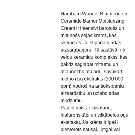
Haruharu Wonder Black Rice 5
Ceramide Barrier Moisturizing
Cream ir intensīvi barojošs un
mitrinošs sejas krēms, kas
izstrādāts, lai stiprinātu ādas
aizsargbarjeru. Tā sastāvā ir 5
veidu keramīdu komplekss, kas
palīdz saglabāt mitrumu un
atjaunot bojātu ādu, savukārt
melno rīsu ekstrakts (100 000
ppm) nodrošina antioksidantu
aizsardzību un uzlabo ādas
mirdzumu.
Papildināts ar skvalānu,
hialuronskābi un vilkābeles ogu
ekstraktu, šis krēms ir īpaši
piemērots sausai, jutīgai vai