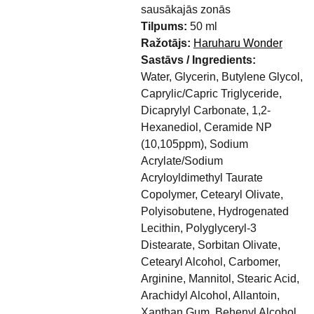
sausākajās zonās
Tilpums:
50 ml
Ražotājs:
Haruharu Wonder
Sastāvs / Ingredients:
Water, Glycerin, Butylene Glycol,
Caprylic/Capric Triglyceride,
Dicaprylyl Carbonate, 1,2-
Hexanediol, Ceramide NP
(10,105ppm), Sodium
Acrylate/Sodium
Acryloyldimethyl Taurate
Copolymer, Cetearyl Olivate,
Polyisobutene, Hydrogenated
Lecithin, Polyglyceryl-3
Distearate, Sorbitan Olivate,
Cetearyl Alcohol, Carbomer,
Arginine, Mannitol, Stearic Acid,
Arachidyl Alcohol, Allantoin,
Xanthan Gum, Behenyl Alcohol,