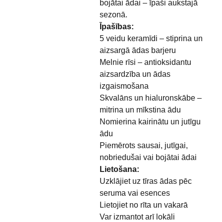
bojātai ādai – īpaši aukstajā
sezonā.
Īpašības:
5 veidu keramīdi – stiprina un
aizsargā ādas barjeru
Melnie rīsi – antioksidantu
aizsardzība un ādas
izgaismošana
Skvalāns un hialuronskābe –
mitrina un mīkstina ādu
Nomierina kairinātu un jutīgu
ādu
Piemērots sausai, jutīgai,
nobriedušai vai bojātai ādai
Lietošana:
Uzklājiet uz tīras ādas pēc
seruma vai esences
Lietojiet no rīta un vakarā
Var izmantot arī lokāli