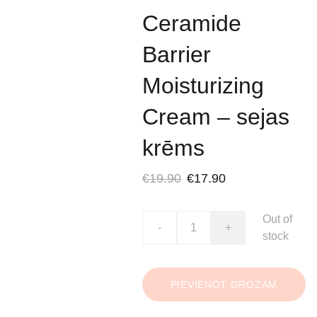
Ceramide
Barrier
Moisturizing
Cream – sejas
krēms
€19.90
€17.90
Out of
-
+
stock
PIEVIENOT GROZAM