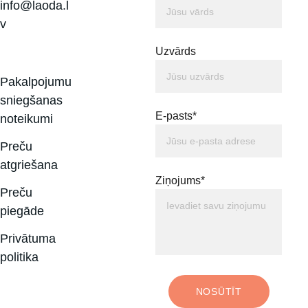
info@laoda.l
v
Uzvārds
Pakalpojumu 
sniegšanas 
E-pasts*
noteikumi
Preču 
atgriešana
Ziņojums*
Preču 
piegāde
Privātuma 
politika
NOSŪTĪT