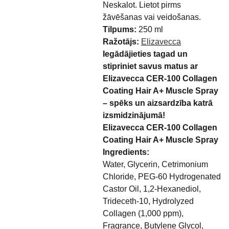
Neskalot. Lietot pirms
žāvēšanas vai veidošanas.
Tilpums:
250 ml
Ražotājs:
Elizavecca
Iegādājieties tagad un
stipriniet savus matus ar
Elizavecca CER-100 Collagen
Coating Hair A+ Muscle Spray
– spēks un aizsardzība katrā
izsmidzinājumā!
Elizavecca CER-100 Collagen
Coating Hair A+ Muscle Spray
Ingredients:
Water, Glycerin, Cetrimonium
Chloride, PEG-60 Hydrogenated
Castor Oil, 1,2-Hexanediol,
Trideceth-10, Hydrolyzed
Collagen (1,000 ppm),
Fragrance, Butylene Glycol,