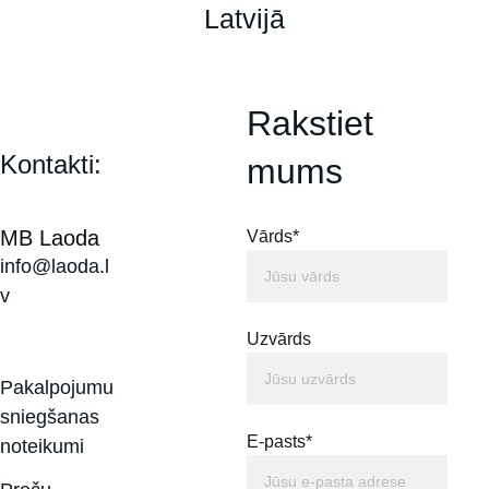
Latvijā
Rakstiet 
Kontakti:
mums
MB Laoda
Vārds*
info@laoda.l
v
Uzvārds
Pakalpojumu 
sniegšanas 
E-pasts*
noteikumi