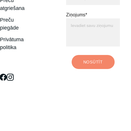
Preču 
atgriešana
Ziņojums*
Preču 
piegāde
Privātuma 
politika
NOSŪTĪT