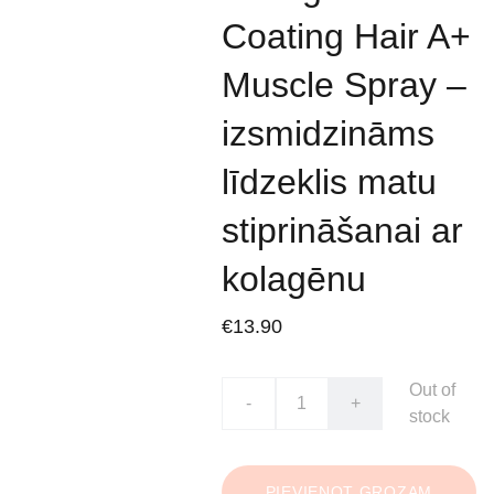
Coating Hair A+
Muscle Spray –
izsmidzināms
līdzeklis matu
stiprināšanai ar
kolagēnu
€13.90
Out of
-
+
stock
PIEVIENOT GROZAM