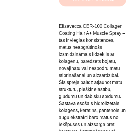
Elizavecca CER-100 Collagen
Coating Hair A+ Muscle Spray –
tas ir vieglas konsistences,
matus neapgrūtinošs
izsmidzināmais līdzeklis ar
kolagēnu, paredzēts bojātu,
novājinātu vai nespodru matu
stiprināšanai un aizsardzībai.
Šis sprejs palīdz atjaunot matu
struktūru, piešķir elastību,
gludumu un dabisku spīdumu.
Sastāvā esošais hidrolizētais
kolagēns, keratīns, pantenols un
augu ekstrakti baro matus no
iekšpuses un aizsargā pret