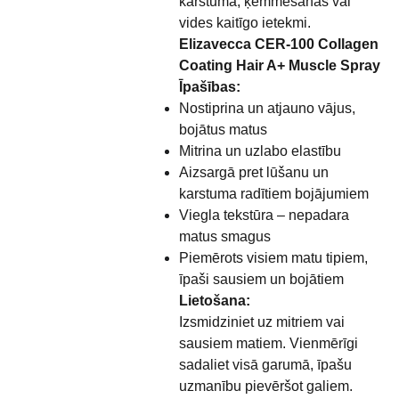
karstuma, ķemmēšanas vai
vides kaitīgo ietekmi.
Elizavecca CER-100 Collagen
Coating Hair A+ Muscle Spray
Īpašības:
Nostiprina un atjauno vājus,
bojātus matus
Mitrina un uzlabo elastību
Aizsargā pret lūšanu un
karstuma radītiem bojājumiem
Viegla tekstūra – nepadara
matus smagus
Piemērots visiem matu tipiem,
īpaši sausiem un bojātiem
Lietošana:
Izsmidziniet uz mitriem vai
sausiem matiem. Vienmērīgi
sadaliet visā garumā, īpašu
uzmanību pievēršot galiem.