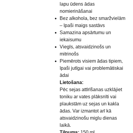
lapu ūdens ādas
nomierināšanai
Bez alkohola, bez smaržvielām
– īpaši maigs sastāvs
Samazina apsārtumu un
iekaisumu
Viegls, atsvaidzinošs un
mitrinošs
Piemērots visiem ādas tipiem,
īpaši jutīgai vai problemātiskai
ādai
Lietošana:
Pēc sejas attīrīšanas uzklājiet
toniku ar vates plāksnīti vai
plaukstām uz sejas un kakla
ādas. Var izmantot arī kā
atsvaidzinošu miglu dienas
laikā.
Tilpums:
150 ml