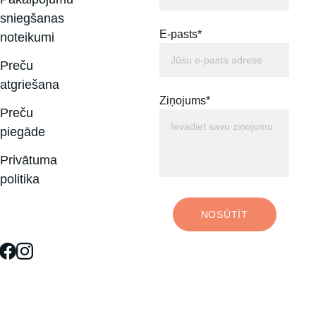
sniegšanas 
E-pasts*
noteikumi
Preču 
atgriešana
Ziņojums*
Preču 
piegāde
Privātuma 
politika
NOSŪTĪT