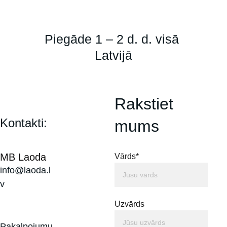
Piegāde 1 – 2 d. d. visā 
Latvijā
Rakstiet 
Kontakti:
mums
MB Laoda
Vārds*
info@laoda.l
v
Uzvārds
Pakalpojumu 