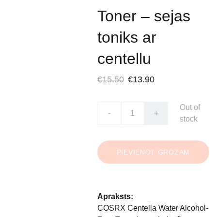
Toner – sejas
toniks ar
centellu
€15.50
€13.90
Out of
-
+
stock
PIEVIENOT GROZAM
Apraksts:
COSRX Centella Water Alcohol-