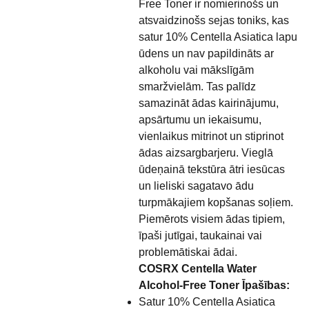
Free Toner ir nomierinošs un
atsvaidzinošs sejas toniks, kas
satur 10% Centella Asiatica lapu
ūdens un nav papildināts ar
alkoholu vai mākslīgām
smaržvielām. Tas palīdz
samazināt ādas kairinājumu,
apsārtumu un iekaisumu,
vienlaikus mitrinot un stiprinot
ādas aizsargbarjeru. Vieglā
ūdeņainā tekstūra ātri iesūcas
un lieliski sagatavo ādu
turpmākajiem kopšanas soļiem.
Piemērots visiem ādas tipiem,
īpaši jutīgai, taukainai vai
problemātiskai ādai.
COSRX Centella Water
Alcohol-Free Toner Īpašības:
Satur 10% Centella Asiatica