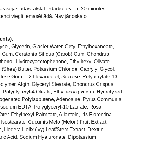
tas sejas ādas, atstāt iedarboties 15–20 minūtes.
enci viegli iemasēt ādā. Nav jānoskalo.
ents):
ycol, Glycerin, Glacier Water, Cetyl Ethylhexanoate,
 Gum, Ceratonia Siliqua (Carob) Gum, Chondrus
thenol, Hydroxyacetophenone, Ethylhexyl Olivate,
(Shea) Butter, Potassium Chloride, Caprylyl Glycol,
ulose Gum, 1,2-Hexanediol, Sucrose, Polyacrylate-13,
lymer, Algin, Glyceryl Stearate, Chondrus Crispus
 Polyglyceryl-4 Oleate, Ethylhexylglycerin, Hydrolyzed
rogenated Polyisobutene, Adenosine, Pyrus Communis
 Disodium EDTA, Polyglyceryl-10 Laurate, Rosa
r, Ethylhexyl Palmitate, Allantoin, Iris Florentina
 Isostearate, Cucumis Melo (Melon) Fruit Extract,
 Hedera Helix (Ivy) Leaf/Stem Extract, Dextrin,
aric Acid, Sodium Hyaluronate, Dipotassium