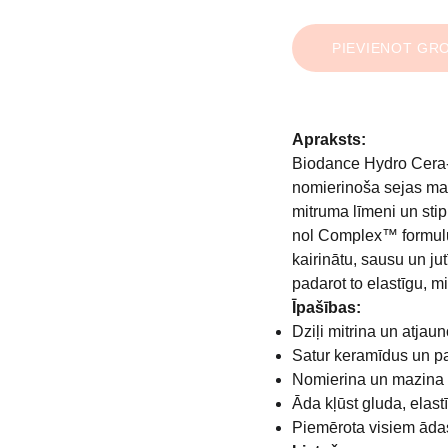
PIEVIENOT GR
Apraksts:
Biodance Hydro Cera-n
nomierinoša sejas ma
mitruma līmeni un stip
nol Complex™ formulu 
kairinātu, sausu un ju
padarot to elastīgu, m
Īpašības:
Dziļi mitrina un atjau
Satur keramīdus un pa
Nomierina un mazina 
Āda kļūst gluda, elast
Piemērota visiem ādas 