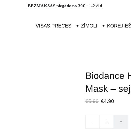
BEZMAKSAS piegāde no 39€ · 1-2 d.d.
VISAS PRECES
ZĪMOLI
KOREJIE
Biodance 
Mask – se
€5.90
€4.90
-
+