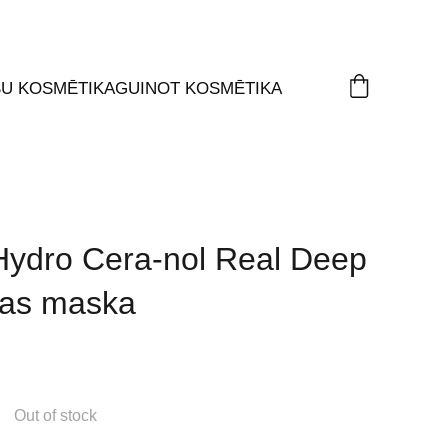
ŠU KOSMĒTIKA
GUINOT KOSMĒTIKA
Hydro Cera-nol Real Deep
jas maska
Out of stock