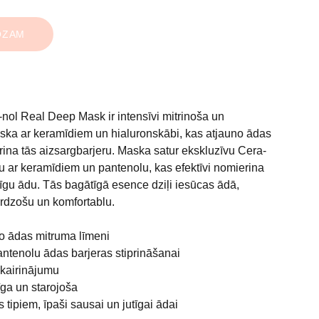
OZAM
ol Real Deep Mask ir intensīvi mitrinoša un
ska ar keramīdiem un hialuronskābi, kas atjauno ādas
rina tās aizsargbarjeru. Maska satur ekskluzīvu Cera-
ar keramīdiem un pantenolu, kas efektīvi nomierina
tīgu ādu. Tās bagātīgā esence dziļi iesūcas ādā,
irdzošu un komfortablu.
no ādas mitruma līmeni
ntenolu ādas barjeras stiprināšanai
kairinājumu
īga un starojoša
tipiem, īpaši sausai un jutīgai ādai