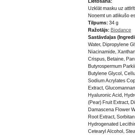
Lietošana:
Uzklāt masku uz attīrī
Noņemt un atlikušo es
Tilpums:
34 g
Ražotājs:
Biodance
Sastāvdaļas (Ingredi
Water, Dipropylene Gl
Niacinamide, Xanthan
Crispus, Betaine, Pan
Butyrospermum Parkii 
Butylene Glycol, Cell
Sodium Acrylates Copo
Extract, Glucomannan,
Hyaluronic Acid, Hyd
(Pear) Fruit Extract,
Damascena Flower Wate
Root Extract, Sorbitan
Hydrogenated Lecithin,
Cetearyl Alcohol, Ste