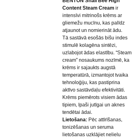
BENTON Snail Bee High
Content Steam Cream
ir
intensīvi mitrinošs krēms ar
gliemežu mucīnu, kas palīdz
atjaunot un nomierināt ādu.
Tā sastāvā esošās bišu indes
stimulē kolagēna sintēzi,
uzlabojot ādas elastību. “Steam
cream” nosaukums nozīmē, ka
krēms ir sajaukts augstā
temperatūrā, izmantojot tvaika
tehnoloģiju, kas pastiprina
aktīvo sastāvdaļu efektivitāti.
Krēms piemērots visiem ādas
tipiem, īpaši jutīgai un aknes
tendētai ādai.
Lietošana:
Pēc attīrīšanas,
tonizēšanas un seruma
lietošanas uzklājiet nelielu