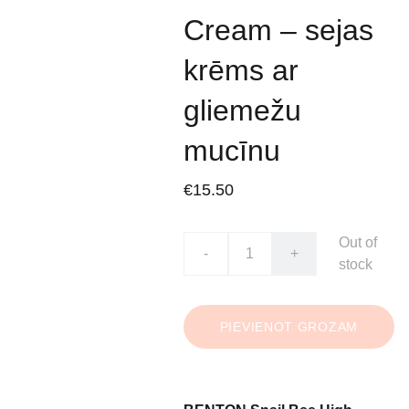
Cream – sejas
krēms ar
gliemežu
mucīnu
€15.50
Out of
-
+
stock
PIEVIENOT GROZAM