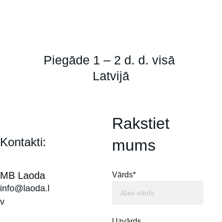
Piegāde 1 – 2 d. d. visā 
Latvijā
Rakstiet 
Kontakti:
mums
MB Laoda
Vārds*
info@laoda.l
v
Uzvārds