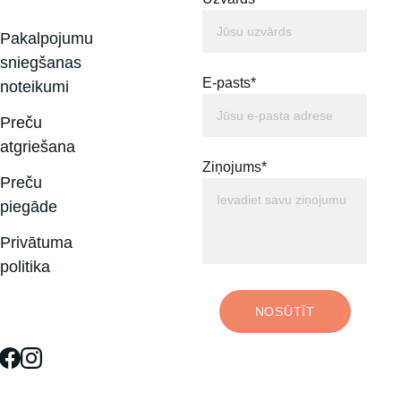
Pakalpojumu 
sniegšanas 
E-pasts*
noteikumi
Preču 
atgriešana
Ziņojums*
Preču 
piegāde
Privātuma 
politika
NOSŪTĪT