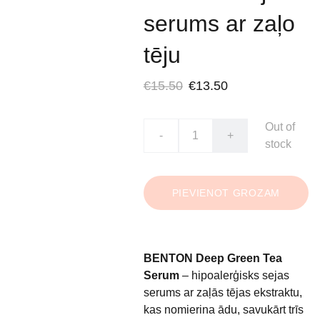
serums ar zaļo
tēju
€15.50
€13.50
Out of
-
+
stock
PIEVIENOT GROZAM
BENTON Deep Green Tea
Serum
– hipoalerģisks sejas
serums ar zaļās tējas ekstraktu,
kas nomierina ādu, savukārt trīs