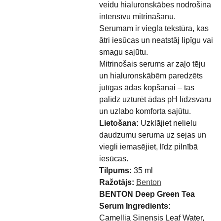
veidu hialuronskābes nodrošina
intensīvu mitrināšanu.
Serumam ir viegla tekstūra, kas
ātri iesūcas un neatstāj lipīgu vai
smagu sajūtu.
Mitrinošais serums ar zaļo tēju
un hialuronskābēm paredzēts
jutīgas ādas kopšanai – tas
palīdz uzturēt ādas pH līdzsvaru
un uzlabo komforta sajūtu.
Lietošana:
Uzklājiet nelielu
daudzumu seruma uz sejas un
viegli iemasējiet, līdz pilnībā
iesūcas.
Tilpums:
35 ml
Ražotājs:
Benton
BENTON Deep Green Tea
Serum Ingredients:
Camellia Sinensis Leaf Water,