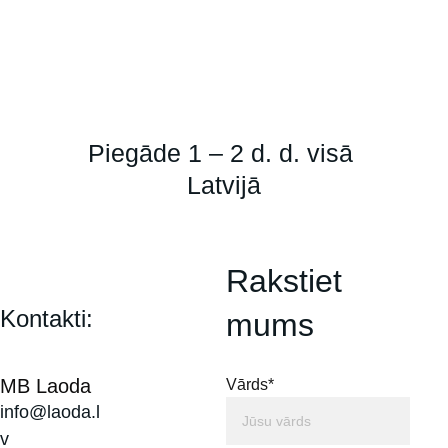
Piegāde 1 – 2 d. d. visā 
Latvijā
Rakstiet 
Kontakti:
mums
MB Laoda
Vārds*
info@laoda.l
v