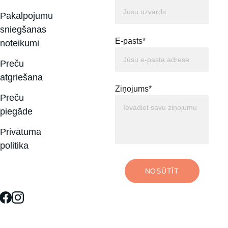
Pakalpojumu 
sniegšanas 
E-pasts*
noteikumi
Preču 
atgriešana
Ziņojums*
Preču 
piegāde
Privātuma 
politika
NOSŪTĪT