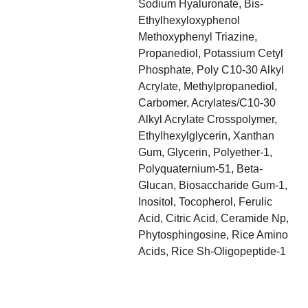
Sodium Hyaluronate, Bis-
Ethylhexyloxyphenol
Methoxyphenyl Triazine,
Propanediol, Potassium Cetyl
Phosphate, Poly C10-30 Alkyl
Acrylate, Methylpropanediol,
Carbomer, Acrylates/C10-30
Alkyl Acrylate Crosspolymer,
Ethylhexylglycerin, Xanthan
Gum, Glycerin, Polyether-1,
Polyquaternium-51, Beta-
Glucan, Biosaccharide Gum-1,
Inositol, Tocopherol, Ferulic
Acid, Citric Acid, Ceramide Np,
Phytosphingosine, Rice Amino
Acids, Rice Sh-Oligopeptide-1