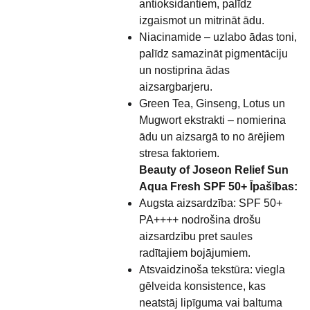
antioksidantiem, palīdz
izgaismot un mitrināt ādu.
Niacinamide – uzlabo ādas toni,
palīdz samazināt pigmentāciju
un nostiprina ādas
aizsargbarjeru.
Green Tea, Ginseng, Lotus un
Mugwort ekstrakti – nomierina
ādu un aizsargā to no ārējiem
stresa faktoriem.
Beauty of Joseon Relief Sun
Aqua Fresh SPF 50+ Īpašības:
Augsta aizsardzība: SPF 50+
PA++++ nodrošina drošu
aizsardzību pret saules
radītajiem bojājumiem.
Atsvaidzinoša tekstūra: viegla
gēlveida konsistence, kas
neatstāj lipīguma vai baltuma