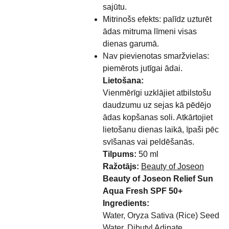
sajūtu.
Mitrinošs efekts: palīdz uzturēt
ādas mitruma līmeni visas
dienas garumā.
Nav pievienotas smaržvielas:
piemērots jutīgai ādai.
Lietošana:
Vienmērīgi uzklājiet atbilstošu
daudzumu uz sejas kā pēdējo
ādas kopšanas soli. Atkārtojiet
lietošanu dienas laikā, īpaši pēc
svīšanas vai peldēšanās.
Tilpums:
50 ml
Ražotājs:
Beauty of Joseon
Beauty of Joseon Relief Sun
Aqua Fresh SPF 50+
Ingredients:
Water, Oryza Sativa (Rice) Seed
Water, Dibutyl Adipate,