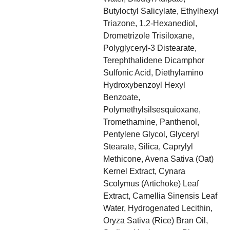
Butyloctyl Salicylate, Ethylhexyl
Triazone, 1,2-Hexanediol,
Drometrizole Trisiloxane,
Polyglyceryl-3 Distearate,
Terephthalidene Dicamphor
Sulfonic Acid, Diethylamino
Hydroxybenzoyl Hexyl
Benzoate,
Polymethylsilsesquioxane,
Tromethamine, Panthenol,
Pentylene Glycol, Glyceryl
Stearate, Silica, Caprylyl
Methicone, Avena Sativa (Oat)
Kernel Extract, Cynara
Scolymus (Artichoke) Leaf
Extract, Camellia Sinensis Leaf
Water, Hydrogenated Lecithin,
Oryza Sativa (Rice) Bran Oil,