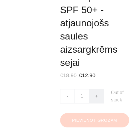
SPF 50+ -
atjaunojošs
saules
aizsargkrēms
sejai
€18.90
€12.90
Out of
-
+
stock
PIEVIENOT GROZAM