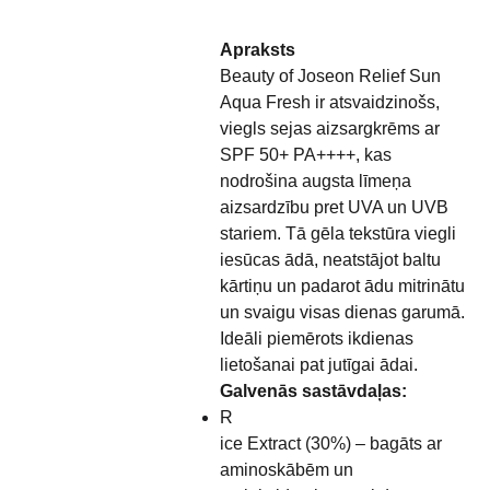
Apraksts
Beauty of Joseon Relief Sun
Aqua Fresh ir atsvaidzinošs,
viegls sejas aizsargkrēms ar
SPF 50+ PA++++, kas
nodrošina augsta līmeņa
aizsardzību pret UVA un UVB
stariem. Tā gēla tekstūra viegli
iesūcas ādā, neatstājot baltu
kārtiņu un padarot ādu mitrinātu
un svaigu visas dienas garumā.
Ideāli piemērots ikdienas
lietošanai pat jutīgai ādai.
Galvenās sastāvdaļas:
R
ice Extract (30%) – bagāts ar
aminoskābēm un