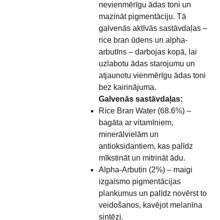
nevienmērīgu ādas toni un
mazināt pigmentāciju. Tā
galvenās aktīvās sastāvdaļas –
rice bran ūdens un alpha-
arbutīns – darbojas kopā, lai
uzlabotu ādas starojumu un
atjaunotu vienmērīgu ādas toni
bez kairinājuma.
Galvenās sastāvdaļas:
Rice Bran Water (68.6%) –
bagāta ar vitamīniem,
minerālvielām un
antioksidantiem, kas palīdz
mīkstināt un mitrināt ādu.
Alpha-Arbutin (2%) – maigi
izgaismo pigmentācijas
plankumus un palīdz novērst to
veidošanos, kavējot melanīna
sintēzi.