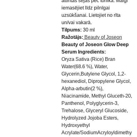
attīrītas sejas pēc tonika. Maigi
iemasējiet līdz pilnīgai
uzsūkšanai. Lietojiet no rīta
un/vai vakarā.
Tilpums:
30 ml
Ražotājs:
Beauty of Joseon
Beauty of Joseon Glow Deep
Serum Ingredients:
Oryza Sativa (Rice) Bran
Water(68.6 %), Water,
Glycerin,Butylene Glycol, 1,2-
hexanediol, Dipropylene Glycol,
Alpha-arbutin(2 %),
Niacinamide, Methyl Gluceth-20,
Panthenol, Polyglycerin-3,
Trehalose, Glyceryl Glucoside,
Hydrolyzed Jojoba Esters,
Hydroxyethyl
Acrylate/SodiumAcryloyldimethy