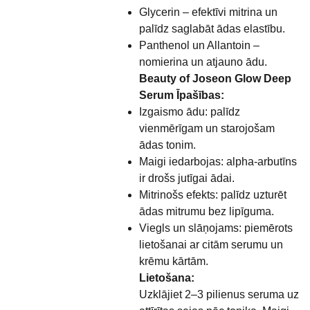
Glycerin – efektīvi mitrina un
palīdz saglabāt ādas elastību.
Panthenol un Allantoin –
nomierina un atjauno ādu.
Beauty of Joseon Glow Deep
Serum Īpašības:
Izgaismo ādu: palīdz
vienmērīgam un starojošam
ādas tonim.
Maigi iedarbojas: alpha-arbutīns
ir drošs jutīgai ādai.
Mitrinošs efekts: palīdz uzturēt
ādas mitrumu bez lipīguma.
Viegls un slāņojams: piemērots
lietošanai ar citām serumu un
krēmu kārtām.
Lietošana:
Uzklājiet 2–3 pilienus seruma uz