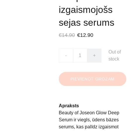
izgaismojošs
sejas serums
€14.90
€12.90
Out of
-
+
stock
PIEVIENOT GROZAM
Apraksts
Beauty of Joseon Glow Deep
Serum ir viegls, ūdens bāzes
serums, kas palīdz izgaismot