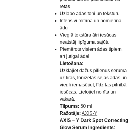
rētas
Uzlabo ādas toni un tekstūru
Intensīvi mitrina un nomierina
ādu
Vieglā tekstūra ātri iesūcas,
neatstāj lipīguma sajūtu
Piemērots visiem ādas tipiem,
arī jutīgai ādai
Lietošana:
Uzklājiet dažus pilienus seruma
uz tīras, tonizētas sejas ādas un
viegli iemasējiet, līdz tas pilnībā
iesūcas. Lietojiet no rīta un
vakarā.
Tilpums:
50 ml
Ražotājs:
AXIS-Y
AXIS – Y Dark Spot Correcting
Glow Serum Ingredients: