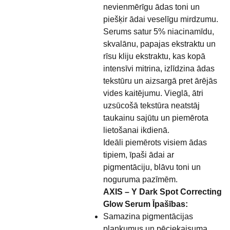
nevienmērīgu ādas toni un
piešķir ādai veselīgu mirdzumu.
Serums satur 5% niacinamīdu,
skvalānu, papajas ekstraktu un
rīsu kliju ekstraktu, kas kopā
intensīvi mitrina, izlīdzina ādas
tekstūru un aizsargā pret ārējās
vides kaitējumu. Vieglā, ātri
uzsūcošā tekstūra neatstāj
taukainu sajūtu un piemērota
lietošanai ikdienā.
Ideāli piemērots visiem ādas
tipiem, īpaši ādai ar
pigmentāciju, blāvu toni un
noguruma pazīmēm.
AXIS – Y Dark Spot Correcting
Glow Serum Īpašības:
Samazina pigmentācijas
plankumus un pēciekaisuma