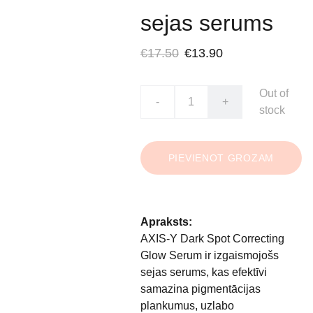
sejas serums
€17.50
€13.90
Out of
-
+
stock
PIEVIENOT GROZAM
Apraksts:
AXIS-Y Dark Spot Correcting
Glow Serum ir izgaismojošs
sejas serums, kas efektīvi
samazina pigmentācijas
plankumus, uzlabo