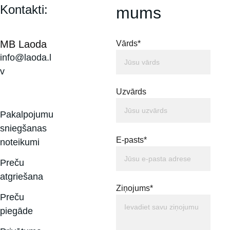
Kontakti:
mums
MB Laoda
Vārds*
info@laoda.l
v
Uzvārds
Pakalpojumu 
sniegšanas 
E-pasts*
noteikumi
Preču 
atgriešana
Ziņojums*
Preču 
piegāde