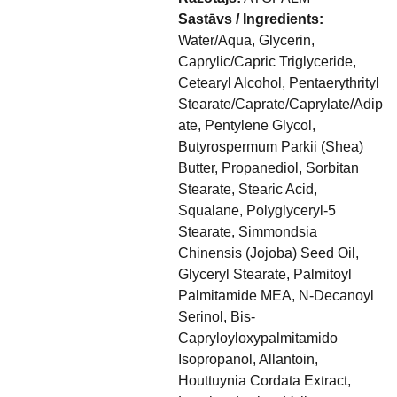
Sastāvs / Ingredients:
Water/Aqua, Glycerin,
Caprylic/Capric Triglyceride,
Cetearyl Alcohol, Pentaerythrityl
Stearate/Caprate/Caprylate/Adip
ate, Pentylene Glycol,
Butyrospermum Parkii (Shea)
Butter, Propanediol, Sorbitan
Stearate, Stearic Acid,
Squalane, Polyglyceryl-5
Stearate, Simmondsia
Chinensis (Jojoba) Seed Oil,
Glyceryl Stearate, Palmitoyl
Palmitamide MEA, N-Decanoyl
Serinol, Bis-
Capryloyloxypalmitamido
Isopropanol, Allantoin,
Houttuynia Cordata Extract,