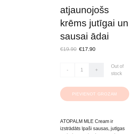
atjaunojošs
krēms jutīgai un
sausai ādai
€19.90
€17.90
Out of
-
+
stock
PIEVIENOT GROZAM
ATOPALM MLE Cream ir
izstrādāts īpaši sausas, jutīgas