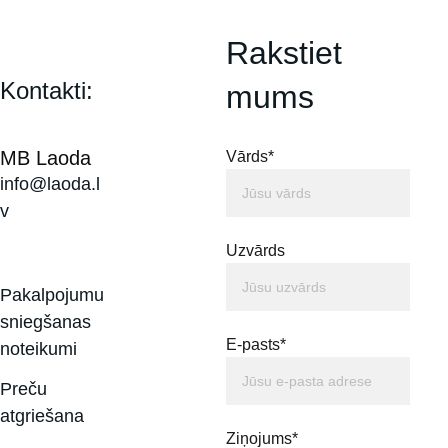
Rakstiet 
Kontakti:
mums
MB Laoda
Vārds*
info@laoda.l
v
Uzvārds
Pakalpojumu 
sniegšanas 
E-pasts*
noteikumi
Preču 
atgriešana
Ziņojums*