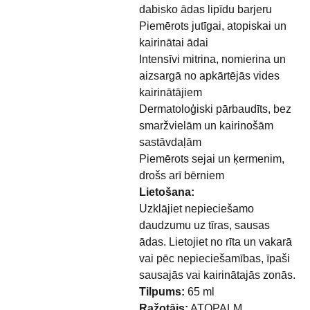
dabisko ādas lipīdu barjeru
Piemērots jutīgai, atopiskai un
kairinātai ādai
Intensīvi mitrina, nomierina un
aizsargā no apkārtējās vides
kairinātājiem
Dermatoloģiski pārbaudīts, bez
smaržvielām un kairinošām
sastāvdaļām
Piemērots sejai un ķermenim,
drošs arī bērniem
Lietošana:
Uzklājiet nepieciešamo
daudzumu uz tīras, sausas
ādas. Lietojiet no rīta un vakarā
vai pēc nepieciešamības, īpaši
sausajās vai kairinātajās zonās.
Tilpums:
65 ml
Ražotājs:
ATOPALM