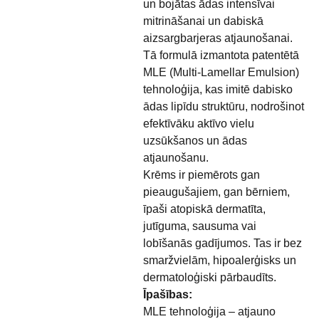
un bojātas ādas intensīvai
mitrināšanai un dabiskā
aizsargbarjeras atjaunošanai.
Tā formulā izmantota patentētā
MLE (Multi-Lamellar Emulsion)
tehnoloģija, kas imitē dabisko
ādas lipīdu struktūru, nodrošinot
efektīvāku aktīvo vielu
uzsūkšanos un ādas
atjaunošanu.
Krēms ir piemērots gan
pieaugušajiem, gan bērniem,
īpaši atopiskā dermatīta,
jutīguma, sausuma vai
lobīšanās gadījumos. Tas ir bez
smaržvielām, hipoalerģisks un
dermatoloģiski pārbaudīts.
Īpašības:
MLE tehnoloģija – atjauno