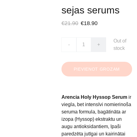
sejas serums
€21.90
€18.90
Out of
-
+
stock
PIEVIENOT GROZAM
Arencia Holy Hyssop Serum
ir
viegla, bet intensīvi nomierinoša
seruma formula, bagātināta ar
izopa (Hyssop) ekstraktu un
augu antioksidantiem, īpaši
paredzēta jutīgai un kairinātai