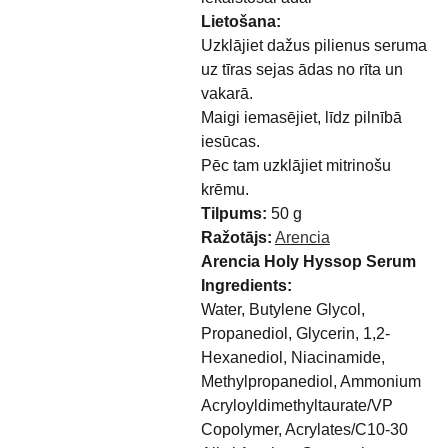
Lietošana:
Uzklājiet dažus pilienus seruma
uz tīras sejas ādas no rīta un
vakarā.
Maigi iemasējiet, līdz pilnībā
iesūcas.
Pēc tam uzklājiet mitrinošu
krēmu.
Tilpums:
50 g
Ražotājs:
Arencia
Arencia Holy Hyssop Serum
Ingredients:
Water, Butylene Glycol,
Propanediol, Glycerin, 1,2-
Hexanediol, Niacinamide,
Methylpropanediol, Ammonium
Acryloyldimethyltaurate/VP
Copolymer, Acrylates/C10-30