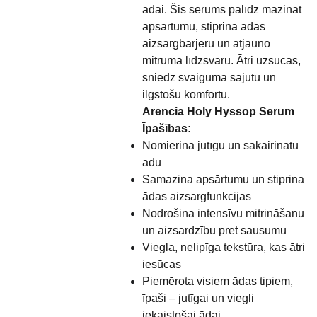
ādai. Šis serums palīdz mazināt
apsārtumu, stiprina ādas
aizsargbarjeru un atjauno
mitruma līdzsvaru. Ātri uzsūcas,
sniedz svaiguma sajūtu un
ilgstošu komfortu.
Arencia Holy Hyssop Serum
Īpašības:
Nomierina jutīgu un sakairinātu
ādu
Samazina apsārtumu un stiprina
ādas aizsargfunkcijas
Nodrošina intensīvu mitrināšanu
un aizsardzību pret sausumu
Viegla, nelipīga tekstūra, kas ātri
iesūcas
Piemērota visiem ādas tipiem,
īpaši – jutīgai un viegli
iekaistošai ādai