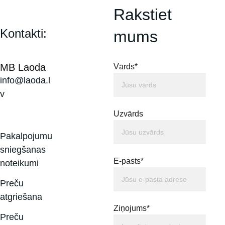
Rakstiet 
Kontakti:
mums
MB Laoda
Vārds*
info@laoda.l
v
Uzvārds
Pakalpojumu 
sniegšanas 
E-pasts*
noteikumi
Preču 
atgriešana
Ziņojums*
Preču 