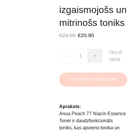
izgaismojošs un
mitrinošs toniks
€23.90
€20.90
Out of
-
+
stock
PIEVIENOT GROZAM
Apraksts:
Anua Peach 77 Niacin Essence
Toner ir daudzfunkcionāls
toniks, kas apvieno tonika un