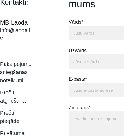
Kontakti:
mums
MB Laoda
Vārds*
info@laoda.l
v
Uzvārds
Pakalpojumu 
sniegšanas 
E-pasts*
noteikumi
Preču 
atgriešana
Ziņojums*
Preču 
piegāde
Privātuma 