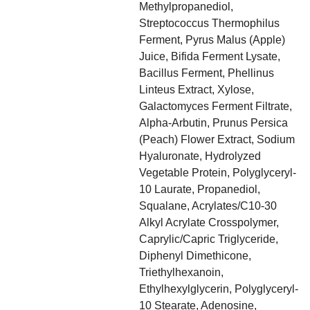
Methylpropanediol,
Streptococcus Thermophilus
Ferment, Pyrus Malus (Apple)
Juice, Bifida Ferment Lysate,
Bacillus Ferment, Phellinus
Linteus Extract, Xylose,
Galactomyces Ferment Filtrate,
Alpha-Arbutin, Prunus Persica
(Peach) Flower Extract, Sodium
Hyaluronate, Hydrolyzed
Vegetable Protein, Polyglyceryl-
10 Laurate, Propanediol,
Squalane, Acrylates/C10-30
Alkyl Acrylate Crosspolymer,
Caprylic/Capric Triglyceride,
Diphenyl Dimethicone,
Triethylhexanoin,
Ethylhexylglycerin, Polyglyceryl-
10 Stearate, Adenosine,