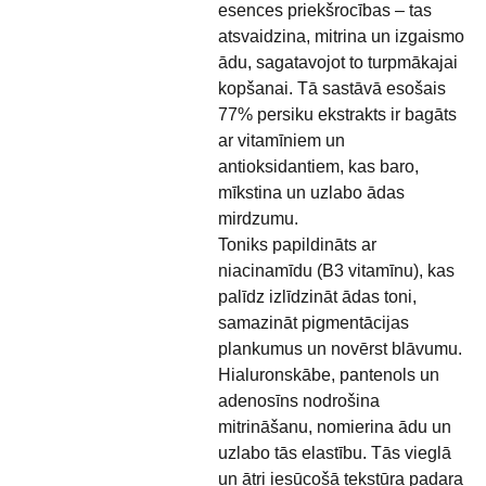
esences priekšrocības – tas
atsvaidzina, mitrina un izgaismo
ādu, sagatavojot to turpmākajai
kopšanai. Tā sastāvā esošais
77% persiku ekstrakts ir bagāts
ar vitamīniem un
antioksidantiem, kas baro,
mīkstina un uzlabo ādas
mirdzumu.
Toniks papildināts ar
niacinamīdu (B3 vitamīnu), kas
palīdz izlīdzināt ādas toni,
samazināt pigmentācijas
plankumus un novērst blāvumu.
Hialuronskābe, pantenols un
adenosīns nodrošina
mitrināšanu, nomierina ādu un
uzlabo tās elastību. Tās vieglā
un ātri iesūcošā tekstūra padara