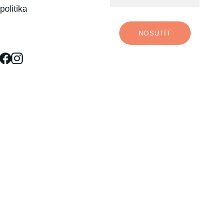
politika
NOSŪTĪT