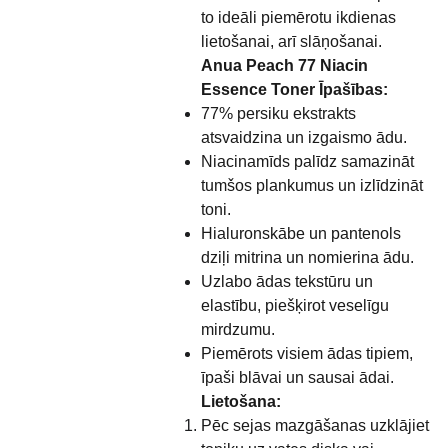
to ideāli piemērotu ikdienas
lietošanai, arī slāņošanai.
Anua Peach 77 Niacin
Essence Toner Īpašības:
77% persiku ekstrakts
atsvaidzina un izgaismo ādu.
Niacinamīds palīdz samazināt
tumšos plankumus un izlīdzināt
toni.
Hialuronskābe un pantenols
dziļi mitrina un nomierina ādu.
Uzlabo ādas tekstūru un
elastību, piešķirot veselīgu
mirdzumu.
Piemērots visiem ādas tipiem,
īpaši blāvai un sausai ādai.
Lietošana:
Pēc sejas mazgāšanas uzklājiet