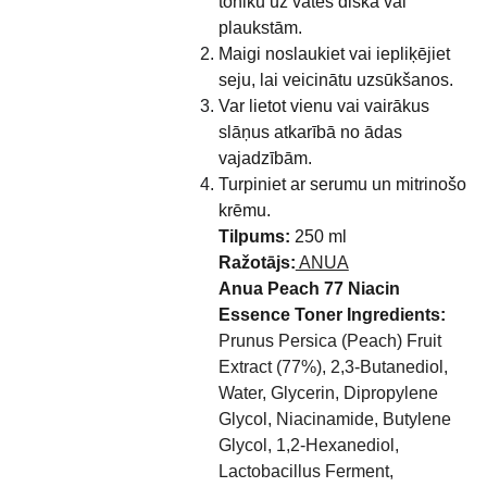
toniku uz vates diska vai
plaukstām.
Maigi noslaukiet vai iepliķējiet
seju, lai veicinātu uzsūkšanos.
Var lietot vienu vai vairākus
slāņus atkarībā no ādas
vajadzībām.
Turpiniet ar serumu un mitrinošo
krēmu.
Tilpums:
250 ml
Ražotājs:
ANUA
Anua Peach 77 Niacin
Essence Toner Ingredients:
Prunus Persica (Peach) Fruit
Extract (77%), 2,3-Butanediol,
Water, Glycerin, Dipropylene
Glycol, Niacinamide, Butylene
Glycol, 1,2-Hexanediol,
Lactobacillus Ferment,