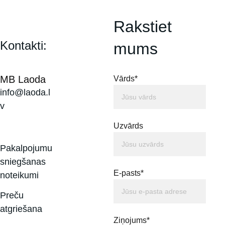
Rakstiet 
Kontakti:
mums
MB Laoda
Vārds*
info@laoda.l
v
Uzvārds
Pakalpojumu 
sniegšanas 
E-pasts*
noteikumi
Preču 
atgriešana
Ziņojums*