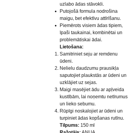
uzlabo ādas stāvokli.
Putojošā formula nodrošina
maigu, bet efektīvu attīrīšanu.
Piemērots visiem ādas tipiem,
īpaši taukainai, kombinētai un
problemātiskai ādai.
Lietošana:
Samitriniet seju ar remdenu
ūdeni.
Nelielu daudzumu prausikļa
saputojiet plaukstās ar ūdeni un
uzklājiet uz sejas.
Maigi masējiet ādu ar apļveida
kustībām, lai noņemtu netīrumus
un lieko sebumu.
Rūpīgi noskalojiet ar ūdeni un
turpiniet ādas kopšanas rutīnu.
Tilpums:
150 ml
Ražotājs:
ANUA