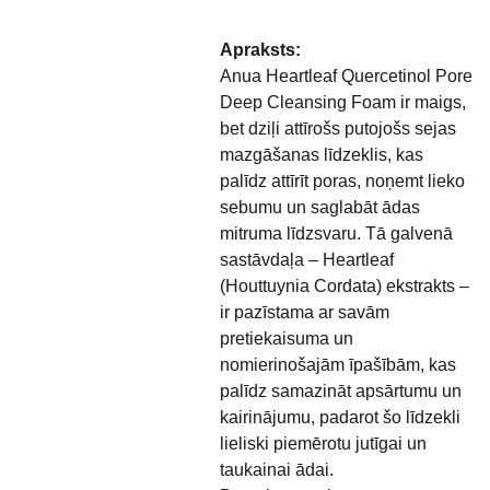
Apraksts:
Anua Heartleaf Quercetinol Pore
Deep Cleansing Foam ir maigs,
bet dziļi attīrošs putojošs sejas
mazgāšanas līdzeklis, kas
palīdz attīrīt poras, noņemt lieko
sebumu un saglabāt ādas
mitruma līdzsvaru. Tā galvenā
sastāvdaļa – Heartleaf
(Houttuynia Cordata) ekstrakts –
ir pazīstama ar savām
pretiekaisuma un
nomierinošajām īpašībām, kas
palīdz samazināt apsārtumu un
kairinājumu, padarot šo līdzekli
lieliski piemērotu jutīgai un
taukainai ādai.