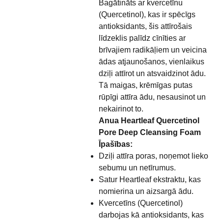
Bagātināts ar kvercetīnu
(Quercetinol), kas ir spēcīgs
antioksidants, šis attīrošais
līdzeklis palīdz cīnīties ar
brīvajiem radikāļiem un veicina
ādas atjaunošanos, vienlaikus
dziļi attīrot un atsvaidzinot ādu.
Tā maigas, krēmīgas putas
rūpīgi attīra ādu, nesausinot un
nekairinot to.
Anua Heartleaf Quercetinol
Pore Deep Cleansing Foam
Īpašības:
Dziļi attīra poras, noņemot lieko
sebumu un netīrumus.
Satur Heartleaf ekstraktu, kas
nomierina un aizsargā ādu.
Kvercetīns (Quercetinol)
darbojas kā antioksidants, kas