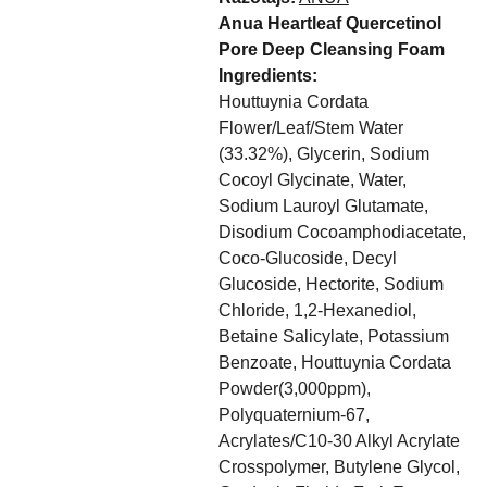
Anua Heartleaf Quercetinol
Pore Deep Cleansing Foam
Ingredients:
Houttuynia Cordata
Flower/Leaf/Stem Water
(33.32%), Glycerin, Sodium
Cocoyl Glycinate, Water,
Sodium Lauroyl Glutamate,
Disodium Cocoamphodiacetate,
Coco-Glucoside, Decyl
Glucoside, Hectorite, Sodium
Chloride, 1,2-Hexanediol,
Betaine Salicylate, Potassium
Benzoate, Houttuynia Cordata
Powder(3,000ppm),
Polyquaternium-67,
Acrylates/C10-30 Alkyl Acrylate
Crosspolymer, Butylene Glycol,