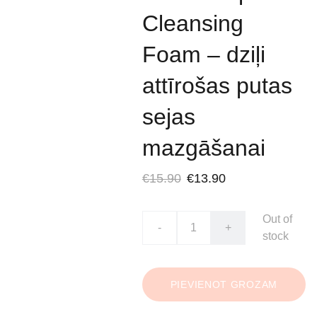
Cleansing
Foam – dziļi
attīrošas putas
sejas
mazgāšanai
€15.90
€13.90
Out of
-
+
stock
PIEVIENOT GROZAM