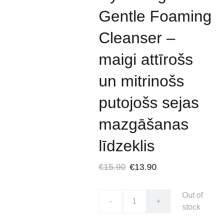
Gentle Foaming
Cleanser –
maigi attīrošs
un mitrinošs
putojošs sejas
mazgāšanas
līdzeklis
€15.90
€13.90
Out of
-
+
stock