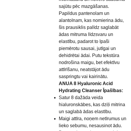
sajūtu pēc mazgāšanas.
Papildus pantenolam un
alantoīnam, kas nomierina ādu,
šis prausiklis palīdz saglabāt
ādas mitruma līdzsvaru un
elastību, padarot to īpaši
piemērotu sausai, jutīgai un
dehidrētai ādai. Putu tekstūra
nodrošina maigu, bet efektīvu
attīrīšanu, neatstājot ādu
saspringtu vai kairinātu.
ANUA 8 Hyaluronic Acid
Hydrating Cleanser Īpašības:
Satur 8 dažāda veida
hialuronskābes, kas dziļi mitrina
un saglabā ādas elastību.
Maigi attīra, noņem netīrumus un
lieko sebumu, nesausinot ādu.