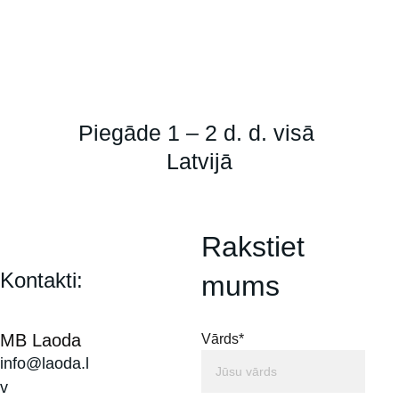
Piegāde 1 – 2 d. d. visā 
Latvijā
Rakstiet 
Kontakti:
mums
MB Laoda
Vārds*
info@laoda.l
v