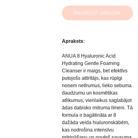
PIEVIENOT GROZAM
Apraksts:
ANUA 8 Hyaluronic Acid
Hydrating Gentle Foaming
Cleanser ir maigs, bet efektīvs
putojošs attīrītājs, kas rūpīgi
noņem netīrumus, lieko sebuma
daudzumu un kosmētikas
atlikumus, vienlaikus saglabājot
ādas dabisko mitruma līmeni. Tā
formula ir bagātināta ar 8
dažāda veida hialuronskābēm,
kas nodrošina intensīvu
mitrināšanu un novērš sausuma