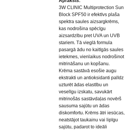
Apraksts:
3W CLINIC Multiprotection Sun
Block SPF50 ir efektīvs plaša
spektra saules aizsargkrēms,
kas nodrošina spēcīgu
aizsardzību pret UVA un UVB
stariem. Tā vieglā formula
pasargā ādu no kaitīgās saules
ietekmes, vienlaikus nodrošinot
mitrināšanu un kopšanu.
Krēma sastāvā esošie augu
ekstrakti un antioksidanti palīdz
uzturēt ādas elastību un
veselīgu izskatu, savukārt
mitrinošās sastāvdaļas novērš
sausuma sajūtu un ādas
diskomfortu. Krēms ātri iesūcas,
neatstājot taukainu vai lipīgu
sajūtu, padarot to ideāli