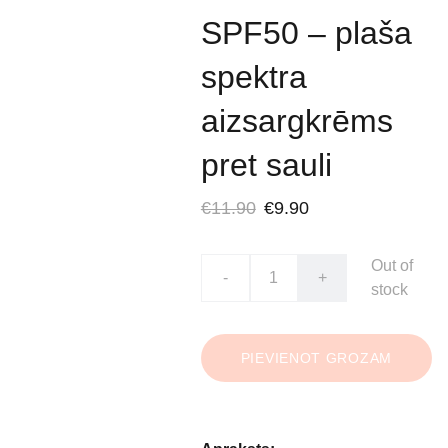
SPF50 – plaša
spektra
aizsargkrēms
pret sauli
€11.90
€9.90
Out of
-
+
stock
PIEVIENOT GROZAM