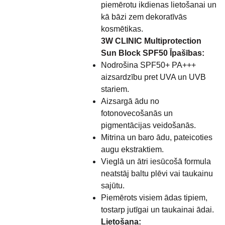
piemērotu ikdienas lietošanai un
kā bāzi zem dekoratīvās
kosmētikas.
3W CLINIC Multiprotection
Sun Block SPF50 Īpašības:
Nodrošina SPF50+ PA+++
aizsardzību pret UVA un UVB
stariem.
Aizsargā ādu no
fotonovecošanās un
pigmentācijas veidošanās.
Mitrina un baro ādu, pateicoties
augu ekstraktiem.
Vieglā un ātri iesūcošā formula
neatstāj baltu plēvi vai taukainu
sajūtu.
Piemērots visiem ādas tipiem,
tostarp jutīgai un taukainai ādai.
Lietošana: