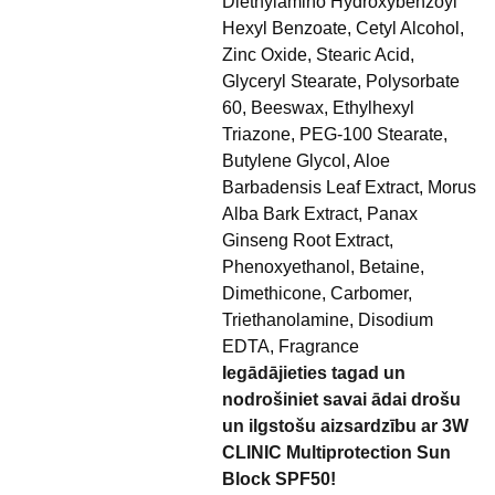
Diethylamino Hydroxybenzoyl
Hexyl Benzoate, Cetyl Alcohol,
Zinc Oxide, Stearic Acid,
Glyceryl Stearate, Polysorbate
60, Beeswax, Ethylhexyl
Triazone, PEG-100 Stearate,
Butylene Glycol, Aloe
Barbadensis Leaf Extract, Morus
Alba Bark Extract, Panax
Ginseng Root Extract,
Phenoxyethanol, Betaine,
Dimethicone, Carbomer,
Triethanolaminе, Disodium
EDTA, Fragrance
Iegādājieties tagad un
nodrošiniet savai ādai drošu
un ilgstošu aizsardzību ar 3W
CLINIC Multiprotection Sun
Block SPF50!