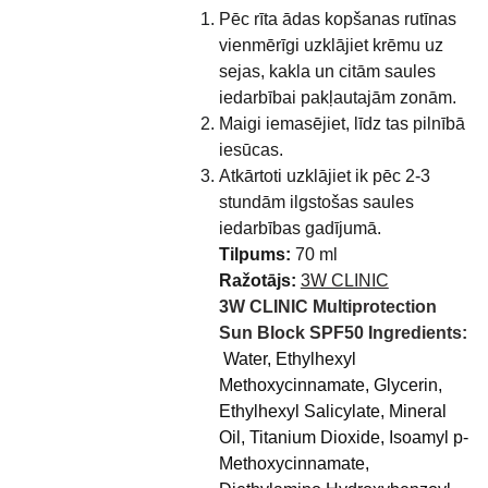
Pēc rīta ādas kopšanas rutīnas
vienmērīgi uzklājiet krēmu uz
sejas, kakla un citām saules
iedarbībai pakļautajām zonām.
Maigi iemasējiet, līdz tas pilnībā
iesūcas.
Atkārtoti uzklājiet ik pēc 2-3
stundām ilgstošas saules
iedarbības gadījumā.
Tilpums:
70 ml
Ražotājs:
3W CLINIC
3W CLINIC Multiprotection
Sun Block SPF50 Ingredients:
Water, Ethylhexyl
Methoxycinnamate, Glycerin,
Ethylhexyl Salicylate, Minеral
Oil, Titаnium Dioxide, Isoamyl p-
Methoxycinnamate,