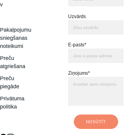
v
Uzvārds
Pakalpojumu 
sniegšanas 
E-pasts*
noteikumi
Preču 
atgriešana
Ziņojums*
Preču 
piegāde
Privātuma 
politika
NOSŪTĪT